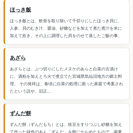
ほっき飯
ほっき飯とは、軟骨を取り除いて千切りにしたほっき貝に、
人参、貝のむき汁、醤油、砂糖などを加えて煮た煮汁を米に
加えて炊き、その上に調理した貝をのせて蒸したご飯の事。
あざら
あざらとは、ぶつ切りにしたメヌケのあらと白菜の古漬け
に、酒粕を加えとろ火で煮立てた宮城県気仙沼地方の郷土料
理。 その発祥は、春頃に白菜の処理に困った家庭で考案され
たという説や、旧正...
ずんだ餅
ずんだ餅（ずんだもち）とは、枝豆をすりつぶし砂糖を加え
て作った緑色のあん「ずんだ」を餅にからめたもので、南東