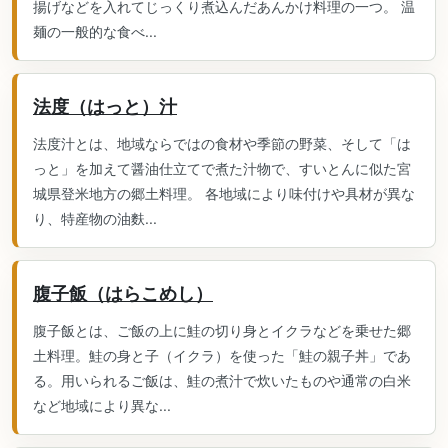
揚げなどを入れてじっくり煮込んだあんかけ料理の一つ。 温
麺の一般的な食べ...
法度（はっと）汁
法度汁とは、地域ならではの食材や季節の野菜、そして「は
っと」を加えて醤油仕立てで煮た汁物で、すいとんに似た宮
城県登米地方の郷土料理。 各地域により味付けや具材が異な
り、特産物の油麩...
腹子飯（はらこめし）
腹子飯とは、ご飯の上に鮭の切り身とイクラなどを乗せた郷
土料理。鮭の身と子（イクラ）を使った「鮭の親子丼」であ
る。用いられるご飯は、鮭の煮汁で炊いたものや通常の白米
など地域により異な...