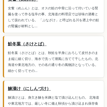
女奮（めふん）とは、オスの鮭の中骨に沿って付いている腎
臓を使って作る塩辛の事。北海道の料理店では珍味の酒肴と
して扱われている。 「ぶなざけ」と呼ばれる川を遡上中の鮭
の腎臓が材料とし...
鮭冬葉（さけとば）
鮭冬葉（さけとば）とは、秋鮭を半身におろして皮付きのま
ま縦に細く切り、海水で洗って潮風に当てて干したもの。北
海道や東北地方の、その名の通り冬の風物詩となっている。
細かく切ってその...
鰊漬け（にしんづけ）
鰊漬けとは、身欠き鰊を米麹と塩で漬け込んだもの。 北海道
や東北地方では、厳しい冬に備え秋頃から漬け込まれ保存食