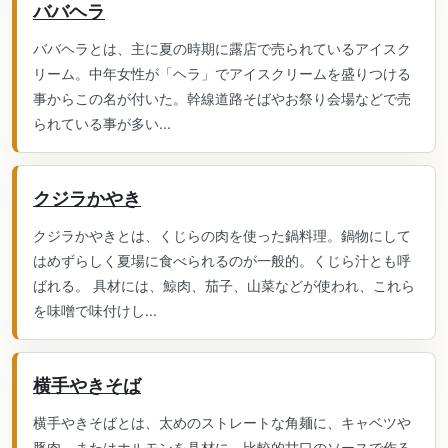
ババヘラ
ババヘラとは、主に夏の時期に露店で売られているアイスク
リーム。中年女性が「ヘラ」でアイスクリームを盛りつける
事からこの名が付いた。幹線道路そばやお祭り会場などで売
られている事が多い...
クジラかやき
クジラかやきとは、くじらの肉を使った鍋料理。鍋物にして
はめずらしく夏場に食べられるのが一般的。くじら汁とも呼
ばれる。 具材には、鯨肉、茄子、山菜などが使われ、これら
を味噌で味付けし...
横手やきそば
横手やきそばとは、太めのストレートな角麺に、キャベツや
豚肉、またはホルモンを具材に、比較的甘口のソースで作る