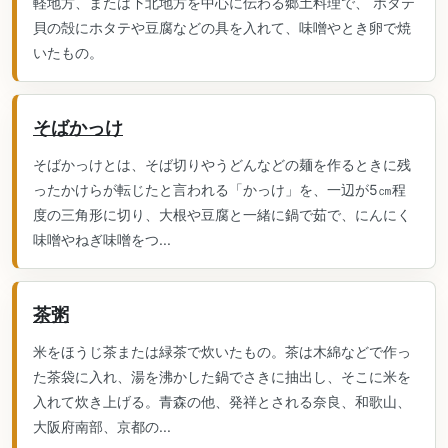
軽地方、または下北地方を中心に伝わる郷土料理で、 ホタテ
貝の殻にホタテや豆腐などの具を入れて、味噌やとき卵で焼
いたもの。
そばかっけ
そばかっけとは、そば切りやうどんなどの麺を作るときに残
ったかけらが転じたと言われる「かっけ」を、一辺が5㎝程
度の三角形に切り、大根や豆腐と一緒に鍋で茹で、にんにく
味噌やねぎ味噌をつ...
茶粥
米をほうじ茶または緑茶で炊いたもの。茶は木綿などで作っ
た茶袋に入れ、湯を沸かした鍋でさきに抽出し、そこに米を
入れて炊き上げる。青森の他、発祥とされる奈良、和歌山、
大阪府南部、京都の...