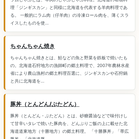
理「ジンギスカン」と同様に北海道を代表する羊肉料理であ
る。 一般的にラム肉（仔羊肉）の冷凍ロール肉を、薄くスラ
イスしたものを使...
ちゃんちゃん焼き
ちゃんちゃん焼きとは、鮭などの魚と野菜を鉄板で焼いたも
の。北海道石狩地方の漁師町の郷土料理で、2007年農林水産
省により農山漁村の郷土料理百選に、ジンギスカンや石狩鍋
と共に北海道を...
豚丼（とんどん/ぶたどん）
豚丼（とんどん・ぶたどん）とは、砂糖醤油などで味付けし
て甘辛いタレで焼いた豚肉を、どんぶりご飯の上に載せた北
海道道東地方（十勝地方）の郷土料理。 「十勝豚丼」「帯広
豚丼」「北海道豚...