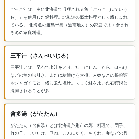
ごっこ汁は、主に北海道で収獲される魚「ごっこ（ほていう
お）」を使用した鍋料理。北海道の郷土料理として親しまれ
ている。 北海道の渡島半島（道南地方）の家庭でよく食され
る冬の家庭料理。...
三平汁（さんぺいじる）
三平汁とは、昆布で出汁をとり、鮭、にしん、たら、ほっけ
などの魚の塩引き、または糠漬けを大根、人参などの根菜類
やジャガイモと一緒に煮た塩汁。同じく鮭を用いた石狩鍋と
混同されることが多...
含多湯（がたたん）
がたたん（含多湯）とは北海道芦別市の郷土料理で、団子、
竹の子、しいたけ、豚肉、こんにゃく、ちくわ、卵などの具