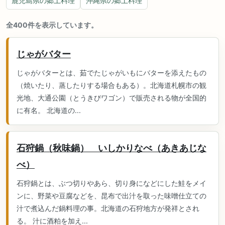
鹿児島県の郷土料理
沖縄県の郷土料理
全400件を表示しています。
じゃがバター
じゃがバターとは、茹でたじゃがいもにバターを添えたもの
（焼いたり、蒸したりする場合もある）。北海道札幌市の観
光地、大通公園（とうきびワゴン）で販売される物が全国的
に有名。 北海道の...
石狩鍋（秋味鍋） いしかりなべ（あきあじな
べ）
石狩鍋とは、ぶつ切りやあら、切り身になどにした鮭をメイ
ンに、野菜や豆腐などを、昆布で出汁を取った味噌仕立ての
汁で煮込んだ鍋料理の事。北海道の石狩地方が発祥とされ
る。 汁に酒粕を加え...