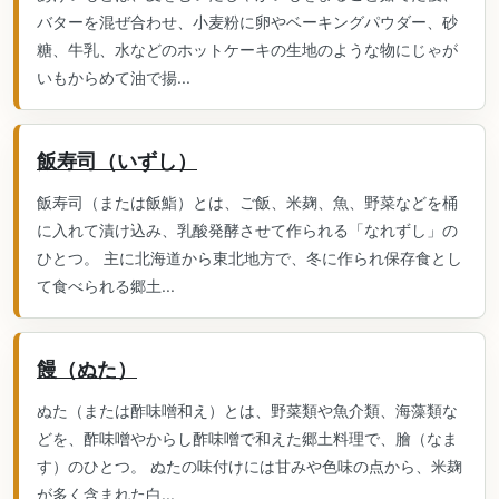
バターを混ぜ合わせ、小麦粉に卵やベーキングパウダー、砂
糖、牛乳、水などのホットケーキの生地のような物にじゃが
いもからめて油で揚...
飯寿司（いずし）
飯寿司（または飯鮨）とは、ご飯、米麹、魚、野菜などを桶
に入れて漬け込み、乳酸発酵させて作られる「なれずし」の
ひとつ。 主に北海道から東北地方で、冬に作られ保存食とし
て食べられる郷土...
饅（ぬた）
ぬた（または酢味噌和え）とは、野菜類や魚介類、海藻類な
どを、酢味噌やからし酢味噌で和えた郷土料理で、膾（なま
す）のひとつ。 ぬたの味付けには甘みや色味の点から、米麹
が多く含まれた白...