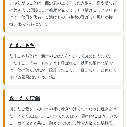
いぶりがっことは、囲炉裏の上で干した大根を、桜や楢など
の焚き火で燻製にし米糠床や塩でじっくり漬けこむいぶり漬
けで、秋田を代表する漬けもの。独特の香ばしい風味が特
徴。 秋から冬にかけ...
だまこもち
だまこもちとは、新米のごはんをつぶして丸めたもので、
「だまこ」「やまもち」とも呼ばれる。秋田の沿岸北部で
は、秋の取り入れが一段落したころ、「庭あらい」と称して
食べる風習のひとつ。鍋...
きりたんぽ鍋
潰したご飯を、杉の木の棒に巻きつけてちくわ状に焼きあげ
た「きりたんぽ」。 このきりたんぽを、鶏肉やごぼう、きの
こ、ねぎなどと共に、鶏ガラでのだし汁で煮込んだ鍋料理。