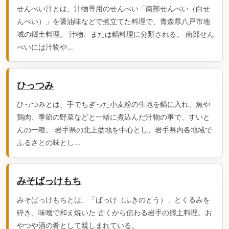
せんべい汁とは、汁物専用のせんべい「南部せんべい（白せ
んべい）」を醤油味などで煮立てた料理で、青森県八戸市地
域の郷土料理。 汁物、または鍋料理に分類される。 南部せん
べいには汁物や...
ひっつみ
ひっつみとは、手でちぎった小麦粉の生地を鍋に入れ、魚や
鶏肉、季節の野菜などと一緒に煮込んだ汁物の事で、すいと
んの一種。 岩手県の北上盆地を中心とし、岩手県内各地域で
ふるさとの味とし...
みそばっけもち
みそばっけもちとは、「ばっけ（ふきのとう）」とくるみを
砕き、味噌で和え焼いた 古くから伝わる岩手の郷土料理。お
やつや酒の肴として親しまれている。