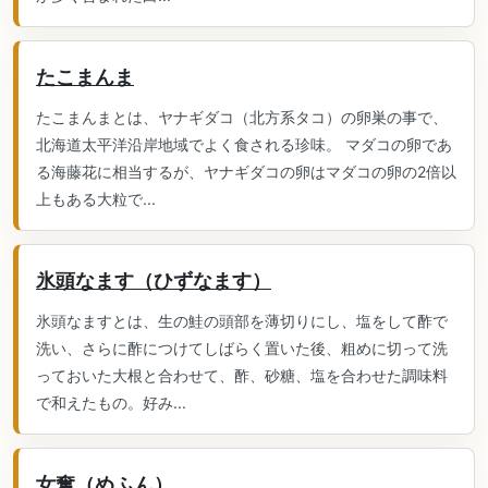
たこまんま
たこまんまとは、ヤナギダコ（北方系タコ）の卵巣の事で、
北海道太平洋沿岸地域でよく食される珍味。 マダコの卵であ
る海藤花に相当するが、ヤナギダコの卵はマダコの卵の2倍以
上もある大粒で...
氷頭なます（ひずなます）
氷頭なますとは、生の鮭の頭部を薄切りにし、塩をして酢で
洗い、さらに酢につけてしばらく置いた後、粗めに切って洗
っておいた大根と合わせて、酢、砂糖、塩を合わせた調味料
で和えたもの。好み...
女奮（めふん）