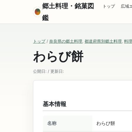
郷土料理・銘菓図
トップ
広域
鑑
トップ
/
奈良県の郷土料理
,
都道府県別郷土料理
,
料
わらび餅
公開日: / 更新日:
基本情報
名称
わらび餅