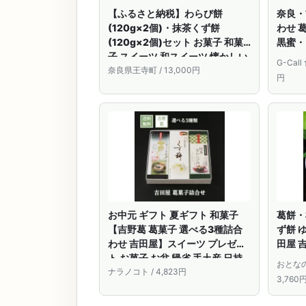
【ふるさと納税】わらび餅
奈良・
(120g×2個)・抹茶くず餅
わせ 
(120g×2個)セット お菓子 和菓
黒蜜・
子 スイーツ 和スイーツ 懐かしい
料別 
G-Cal
味 甘味 お茶うけ お茶のお供 食べ
奈良県王寺町 / 13,000円
り 和
円
比べ 和菓子セット
お中元 ギフト 夏ギフト 和菓子
葛餅・
【吉野葛 葛菓子 選べる3種詰合
ず餅 
わせ 吉田屋】スイーツ プレゼン
田屋 
ト お菓子 お盆 帰省 手土産 日持
らび餅
おとなの
ち 常温 お彼岸 お供え わらび餅
ナラノコト / 4,823円
3,760
くず餅 葛餅 ごまどうふ 本葛 送料
無料 お取り寄せ 奈良 詰合せ 低カ