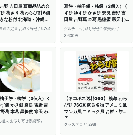
吉野 吉田屋 葛商品詰め合
葛餅・柚子餅・柿餅（3個入）く
葛餅 葛きり 葛わらび 計6個
ず餅 ゆず餅 かき餅 奈良 吉野 吉
きな粉付 北海道・沖縄送
田屋 吉野葛 本葛 黒糖蜜 寒天 わ
くずもち わらびもち くずき
らび餅 国産 奈良県産
l 食通の定番 お取り寄せ / 5,744
グルチョ-お取り寄せご褒美便- /
菓子 スイーツ ギフト
3,600円
柚子餅・柿餅（3個入）く
【ネコポス送料360】 横幕 わら
ゆず餅 かき餅 奈良 吉野 吉
び餅 76GX 奈良名物 アメコミ風
吉野葛 本葛 黒糖蜜 寒天 わ
マンガ風 コミック風 お餅・餅菓
 国産 奈良県産
子
週末 お取り寄せ倶楽部 /
グッズプロ / 1,298円
円