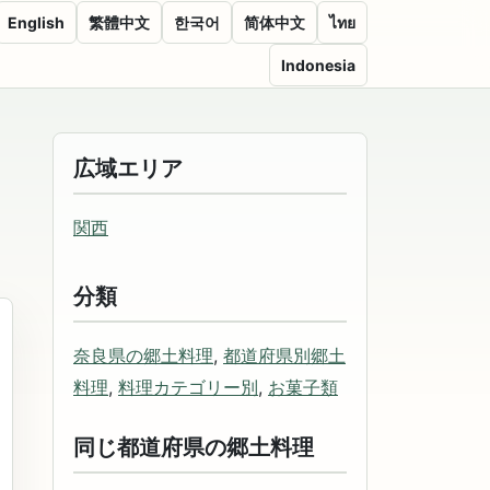
English
繁體中文
한국어
简体中文
ไทย
Indonesia
広域エリア
関西
分類
奈良県の郷土料理
,
都道府県別郷土
料理
,
料理カテゴリー別
,
お菓子類
同じ都道府県の郷土料理