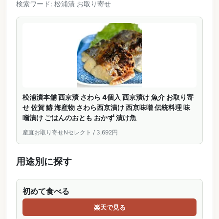
検索ワード: 松浦漬 お取り寄せ
松浦漬本舗 西京漬 さわら 4個入 西京漬け 魚介 お取り寄
せ 佐賀 鰆 海産物 さわら西京漬け 西京味噌 伝統料理 味
噌漬け ごはんのおとも おかず 漬け魚
産直お取り寄せNセレクト / 3,692円
用途別に探す
初めて食べる
楽天で見る