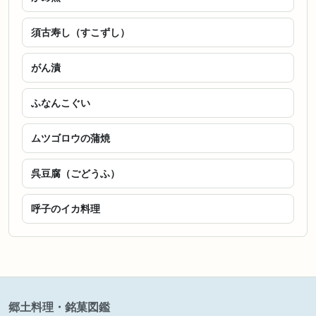
須古寿し（すこずし）
がん漬
ふなんこぐい
ムツゴロウの蒲焼
呉豆腐（ごどうふ）
呼子のイカ料理
郷土料理・銘菓図鑑