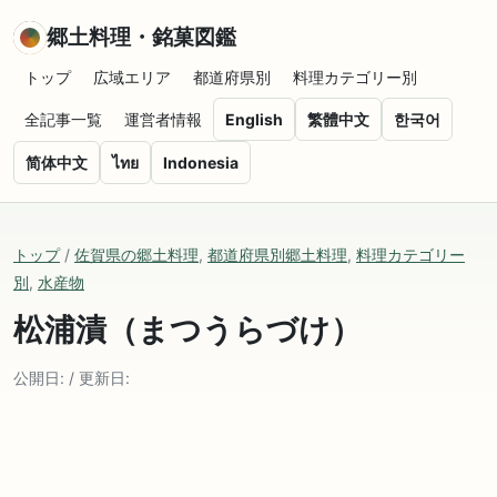
郷土料理・銘菓図鑑
トップ
広域エリア
都道府県別
料理カテゴリー別
全記事一覧
運営者情報
English
繁體中文
한국어
简体中文
ไทย
Indonesia
トップ
/
佐賀県の郷土料理
,
都道府県別郷土料理
,
料理カテゴリー
別
,
水産物
松浦漬（まつうらづけ）
公開日: / 更新日: