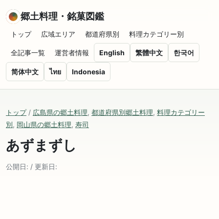
郷土料理・銘菓図鑑
トップ
広域エリア
都道府県別
料理カテゴリー別
全記事一覧
運営者情報
English
繁體中文
한국어
简体中文
ไทย
Indonesia
トップ
/
広島県の郷土料理
,
都道府県別郷土料理
,
料理カテゴリー
別
,
岡山県の郷土料理
,
寿司
あずまずし
公開日: / 更新日: