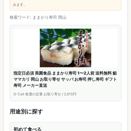
みます。
検索ワード: ままかり寿司 岡山
指定日必須 美園食品 ままかり寿司 1〜2人前 送料無料 鮨
ママカリ 岡山 お取り寄せ サッパ お寿司 押し寿司 ギフト
寿司 メーカー直送
G-Call 食通の定番 お取り寄せ / 2,615円
用途別に探す
初めて食べる