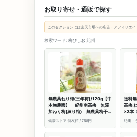
お取り寄せ・通販で探す
このセクションには楽天市場への広告・アフィリエイ
検索ワード: 梅びしお 紀州
無農薬ねり梅(三年梅)/120g【中
送料無
本梅農園】 紀州南高梅 無添
高梅 
加ねり梅(練り梅) 無農薬梅干し
×3本
(梅肉)で作ったねり梅/ねりうめ/
肉ねり
健康ストア 健友館 / 758円
紀州・う
梅肉/無添加/国産/チューブ/梅び
お 簡
しお/無着色
日時指