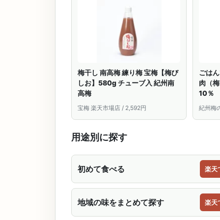
梅干し 南高梅 練り梅 宝梅【梅び
ごはん
しお】580g チューブ入 紀州南
肉（梅
高梅
10％
梅 万
宝梅 楽天市場店 / 2,592円
紀州梅の
飯の
紀州南
産 甘
用途別に探す
初めて食べる
楽天
地域の味をまとめて探す
楽天