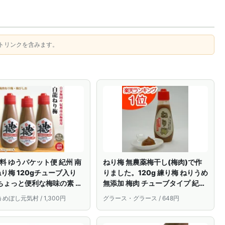
トリンクを含みます。
料 ゆうパケット便 紀州 南
ねり梅 無農薬梅干し(梅肉)で作
ねり梅 120gチューブ入り
りました。120g 練り梅 ねりうめ
 ちょっと便利な梅味の素 梅
無添加 梅肉 チューブタイプ 紀州
梅 和歌山 みなべ 梅 梅びし
南高梅 和歌山県産【楽天ランキ
めぼし元気村 / 1,300円
グラース・グラース / 648円
単ナイロン袋入り 同梱不可
ング1位】中本農園 ねり梅 梅肉
定不可
国産 練梅 梅びしお 無着色 紀州