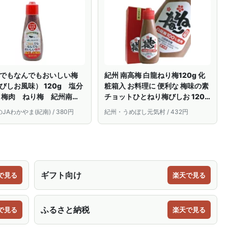
おにぎりに
でもなんでもおいしい梅
紀州 南高梅 白龍ねり梅120g 化
びしお風味） 120g 塩分
粧箱入 お料理に 便利な 梅味の素
 梅肉 ねり梅 紀州南高
チョットひとねり梅びしお 120g
能調味料 ペースト ご
チューブ入り サラダ 手巻き寿司
JAわかやま(紀南) / 380円
紀州・うめぼし元気村 / 432円
お供 梅干し うめぼし
湯豆腐 等色々に 和歌山 みなべ 梅
高梅 和歌山県産 紀州
梅干し うめ
酸っぱい 調味料 料理
ギフト向け
で見る
楽天で見る
ふるさと納税
で見る
楽天で見る