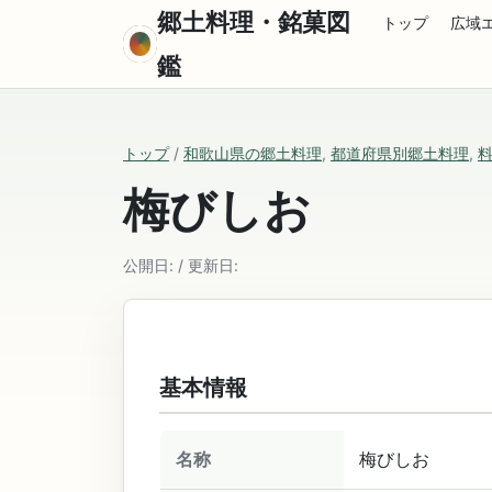
郷土料理・銘菓図
トップ
広域
鑑
トップ
/
和歌山県の郷土料理
,
都道府県別郷土料理
,
梅びしお
公開日: / 更新日:
基本情報
名称
梅びしお