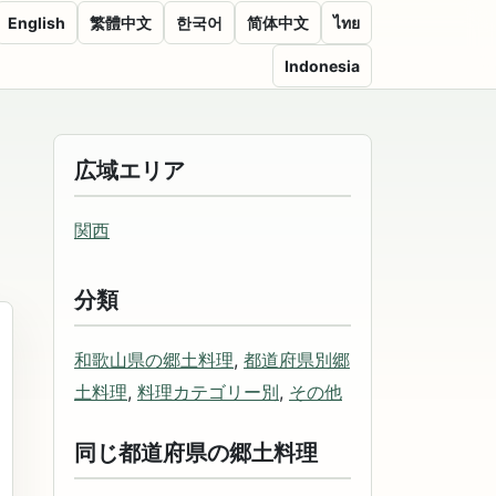
English
繁體中文
한국어
简体中文
ไทย
Indonesia
広域エリア
関西
分類
和歌山県の郷土料理
,
都道府県別郷
土料理
,
料理カテゴリー別
,
その他
同じ都道府県の郷土料理