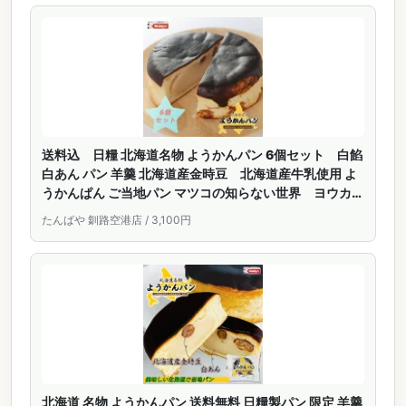
送料込 日糧 北海道名物 ようかんパン 6個セット 白餡
白あん パン 羊羹 北海道産金時豆 北海道産牛乳使用 よ
うかんぱん ご当地パン マツコの知らない世界 ヨウカン
パン
たんばや 釧路空港店 / 3,100円
北海道 名物 ようかんパン 送料無料 日糧製パン 限定 羊羹