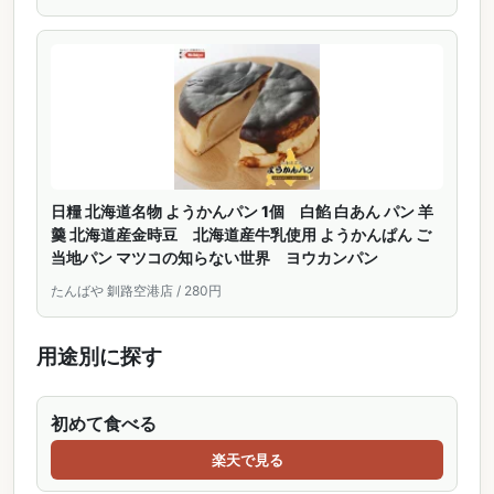
日糧 北海道名物 ようかんパン 1個 白餡 白あん パン 羊
羹 北海道産金時豆 北海道産牛乳使用 ようかんぱん ご
当地パン マツコの知らない世界 ヨウカンパン
たんばや 釧路空港店 / 280円
用途別に探す
初めて食べる
楽天で見る