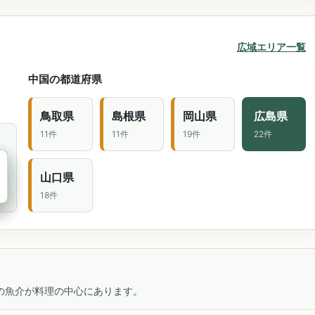
広域エリア一覧
中国の都道府県
鳥取県
島根県
岡山県
広島県
11件
11件
19件
22件
北
山口県
18件
の魚介が料理の中心にあります。