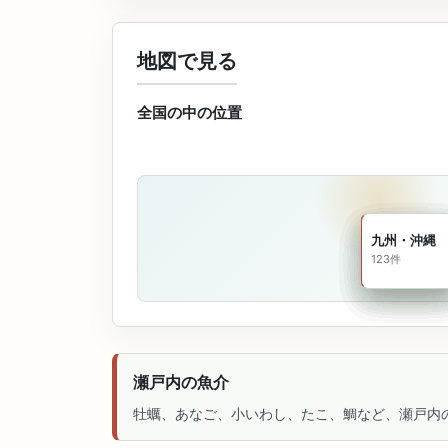
地図で見る
全国の中の位置
北海道・東
関東
中部
関西
中国
四国
九州・沖縄
121件
85件
126件
100件
74件
57件
123件
瀬戸内の魚介
牡蠣、あなご、小いわし、たこ、鯛など、瀬戸内