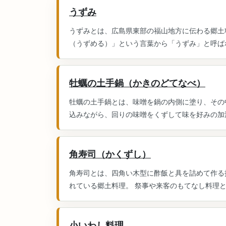
うずみ
うずみとは、広島県東部の福山地方に伝わる郷土
（うずめる）」という言葉から「うずみ」と呼ばれ
牡蠣の土手鍋（かきのどてなべ）
牡蠣の土手鍋とは、味噌を鍋の内側に塗り、その
込みながら、回りの味噌をくずして味を好みの加減
角寿司（かくずし）
角寿司とは、四角い木型に酢飯と具を詰めて作る
れている郷土料理。 祭事や来客のもてなし料理
小いわし料理