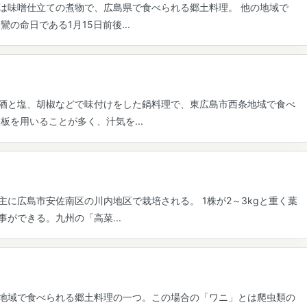
は味噌仕立ての煮物で、広島県で食べられる郷土料理。 他の地域で
の命日である1月15日前後...
酒と塩、胡椒などで味付けをした鍋料理で、東広島市西条地域で食べ
板を用いることが多く、汁気を...
に広島市安佐南区の川内地区で栽培される。 1株が2～3kgと重く葉
ができる。九州の「高菜...
地域で食べられる郷土料理の一つ。この場合の「ワニ」とは爬虫類の