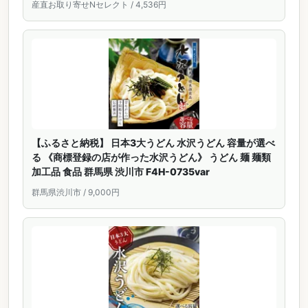
産直お取り寄せNセレクト / 4,536円
【ふるさと納税】 日本3大うどん 水沢うどん 容量が選べ
る 《商標登録の店が作った水沢うどん》 うどん 麺 麺類
加工品 食品 群馬県 渋川市 F4H-0735var
群馬県渋川市 / 9,000円