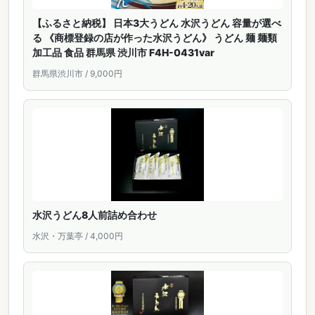
【ふるさと納税】 日本3大うどん 水沢うどん 容量が選べ
る 《商標登録の店が作った水沢うどん》 うどん 麺 麺類
加工品 食品 群馬県 渋川市 F4H-0431var
群馬県渋川市 / 9,000円
水沢うどん8人前詰め合わせ
水沢・万葉亭 / 4,000円