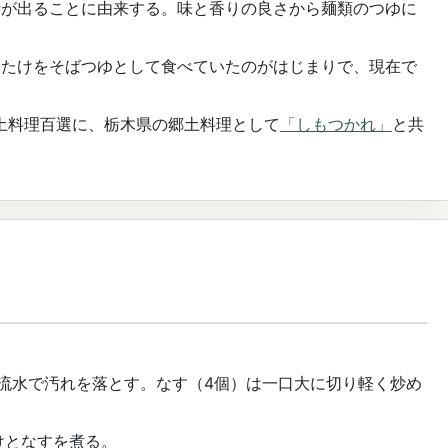
汁が出ることに由来する。味と香りの良さから麺類のつゆに
ちたけをそばつゆとして食べていたのがはじまりで、現在で
郷土料理百選に、栃木県の郷土料理として
「しもつかれ」
と共
、流水で汚れを落とす。なす（4個）は一口大に切り軽く炒め
けとなすを煮る。