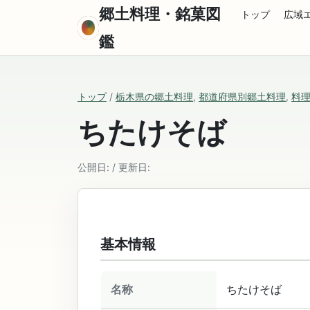
郷土料理・銘菓図
トップ
広域
鑑
トップ
/
栃木県の郷土料理
,
都道府県別郷土料理
,
料
ちたけそば
公開日: / 更新日:
基本情報
名称
ちたけそば