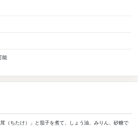
可能
乳茸（ちたけ）」と茄子を煮て、しょう油、みりん、砂糖で
。