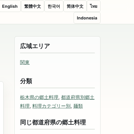
English
繁體中文
한국어
简体中文
ไทย
Indonesia
広域エリア
関東
分類
栃木県の郷土料理
,
都道府県別郷土
料理
,
料理カテゴリー別
,
麺類
同じ都道府県の郷土料理