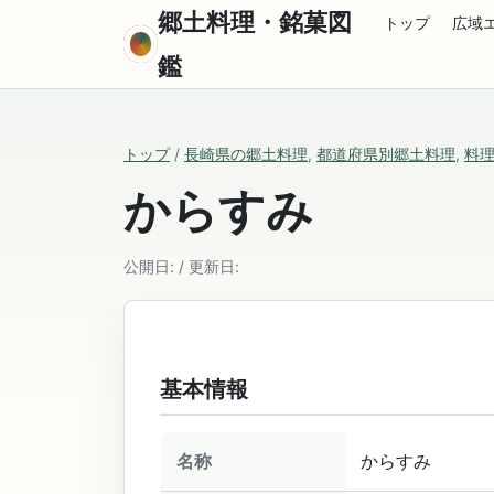
郷土料理・銘菓図
トップ
広域
鑑
トップ
/
長崎県の郷土料理
,
都道府県別郷土料理
,
料
からすみ
公開日: / 更新日:
基本情報
名称
からすみ