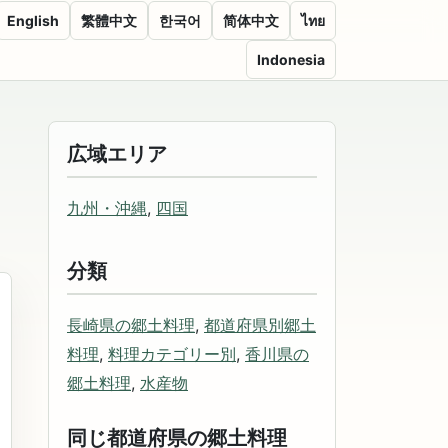
English
繁體中文
한국어
简体中文
ไทย
Indonesia
広域エリア
九州・沖縄
,
四国
分類
長崎県の郷土料理
,
都道府県別郷土
料理
,
料理カテゴリー別
,
香川県の
郷土料理
,
水産物
同じ都道府県の郷土料理