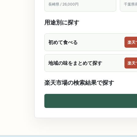
つまみ つまみ 贈答品 長崎県 長崎
類 魚
長崎県 / 26,000円
千葉県長生
酒の肴 特産品 名産品 ご当地 食品
るさと
ご当地グルメ お取り寄せグルメ
魚卵 海の幸 九州 海産物 肴 高級
用途別に探す
初めて食べる
楽天
地域の味をまとめて探す
楽天
楽天市場の検索結果で探す