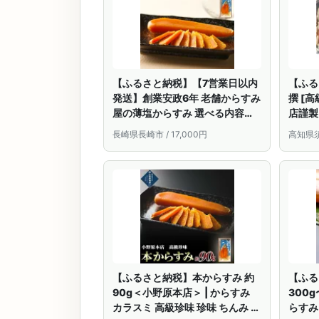
【ふるさと納税】【7営業日以内
【ふる
発送】創業安政6年 老舗からすみ
撰 [高
屋の薄塩からすみ 選べる内容量 (
店謹製
70g / 110g / 180g / 240g /
まみ 
長崎県長崎市 / 17,000円
高知県須崎
270g ) | 唐墨 珍味 料理 おつまみ
し パ
酒の肴 日本酒 ワイン 長崎 カラス
税 か
ミ 魚卵 常温 長崎県 長崎市 送料
崎 MS
無料
【ふるさと納税】本からすみ 約
【ふる
90g＜小野原本店＞ | からすみ
300g
カラスミ 高級珍味 珍味 ちんみ お
らすみ