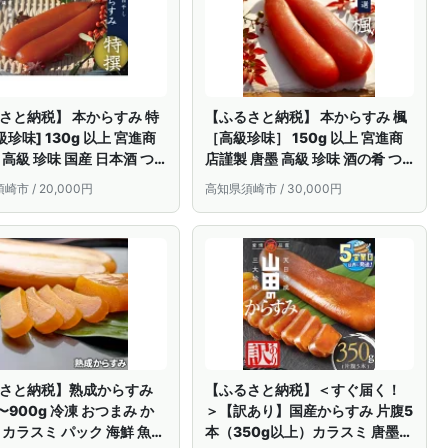
さと納税】 本からすみ 特
【ふるさと納税】 本からすみ 楓
級珍味] 130g 以上 宮進商
［高級珍味］ 150g 以上 宮進商
 高級 珍味 国産 日本酒 つ
店謹製 唐墨 高級 珍味 酒の肴 つ
おせち お歳暮 カラスミ お試
まみ 魚卵 高知 国産 日本酒 熨斗
市 / 20,000円
高知県須崎市 / 30,000円
スタ ボッタルガ ふるさと納
贈答 料亭 最高級 食べ方 カラスミ
らすみふるさと納税 高知 須
ボッタルガ からすみふるさと納
006
税 MS016
さと納税】熟成からすみ
【ふるさと納税】＜すぐ届く！
〜900g 冷凍 おつまみ か
＞【訳あり】国産からすみ 片腹5
 カラスミ パック 海鮮 魚介
本（350g以上）カラスミ 唐墨