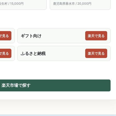
介 日本三大珍味 高級珍味 ふ
おつまみ 魚卵 珍味 冷凍 小分け
村 / 15,000円
鹿児島県垂水市 / 20,000円
 納税 千葉県 長生村
鹿児島県 垂水市【山田水産】
B2-1801
ギフト向け
で見る
楽天で見る
ふるさと納税
で見る
楽天で見る
楽天市場で探す