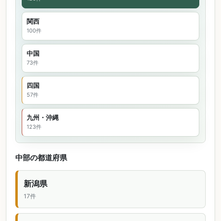
関西
100件
中国
73件
四国
57件
九州・沖縄
123件
中部の都道府県
新潟県
17件