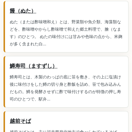
饅（ぬた）
ぬた（または酢味噌和え）とは、野菜類や魚介類、海藻類な
どを、酢味噌やからし酢味噌で和えた郷土料理で、膾（なま
す）のひとつ。 ぬたの味付けには甘みや色味の点から、米麹
が多く含まれた白...
鱒寿司（ますずし）
鱒寿司とは、木製のわっぱの底に笹を敷き、その上に塩漬け
後に味付けをした鱒の切り身と酢飯を詰め、笹で包み込みん
だもの。鱒を発酵させずに酢で味付けするのが特徴の押し寿
司のひとつで、駅弁...
越前そば
越前そばとは、主に福井県嶺北地方で食べられているそば。