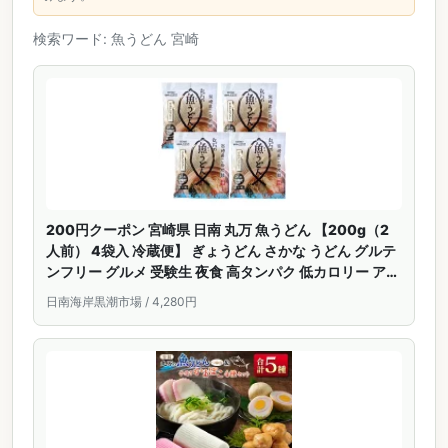
検索ワード: 魚うどん 宮崎
200円クーポン 宮崎県 日南 丸万 魚うどん 【200g（2
人前） 4袋入 冷蔵便】 ぎょうどん さかな うどん グルテ
ンフリー グルメ 受験生 夜食 高タンパク 低カロリー アレ
ルギー 麺類 プレゼント 送料無料 （但し沖縄その他一部
日南海岸黒潮市場 / 4,280円
離島は9,800円以上が送料無料）