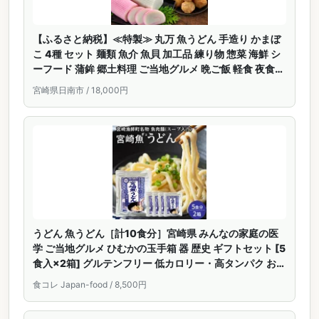
【ふるさと納税】≪特製≫ 丸万 魚うどん 手造り かまぼ
こ 4種 セット 麺類 魚介 魚貝 加工品 練り物 惣菜 海鮮 シ
ーフード 蒲鉾 郷土料理 ご当地グルメ 晩ご飯 軽食 夜食
簡単調理 おすすめ 詰め合わせ おかず おつまみ おやつ お
宮崎県日南市 / 18,000円
取り寄せ グルメ 宮崎県 日南市 送料無料
うどん 魚うどん［計10食分］宮崎県 みんなの家庭の医
学 ご当地グルメ ひむかの玉手箱 器 歴史 ギフトセット [5
食入×2箱] グルテンフリー 低カロリー・高タンパク お返
し お祝い お取り寄せ お土産 素材にこだわった 送料無料
食コレ Japan-food / 8,500円