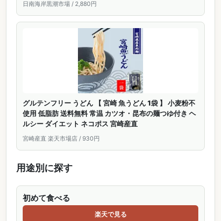
日南海岸黒潮市場 / 2,880円
グルテンフリー うどん 【 宮崎 魚うどん 1袋 】 小麦粉不
使用 低脂肪 送料無料 常温 カツオ・昆布の麺つゆ付き ヘ
ルシー ダイエット ネコポス 宮崎産直
宮崎産直 楽天市場店 / 930円
用途別に探す
初めて食べる
楽天で見る