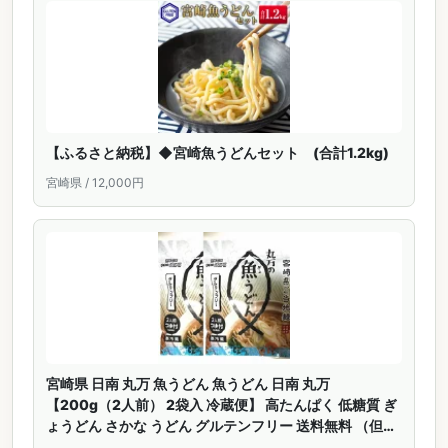
【ふるさと納税】◆宮崎魚うどんセット (合計1.2kg)
宮崎県 / 12,000円
宮崎県 日南 丸万 魚うどん 魚うどん 日南 丸万
【200g（2人前） 2袋入 冷蔵便】 高たんぱく 低糖質 ぎ
ょうどん さかな うどん グルテンフリー 送料無料 （但し
沖縄その他一部離島は9,800円以上が送料無料）