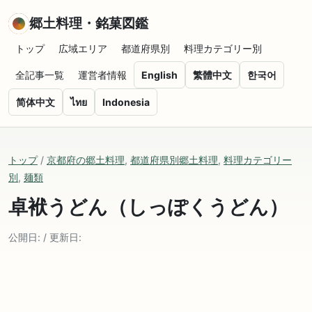
郷土料理・銘菓図鑑
トップ
広域エリア
都道府県別
料理カテゴリー別
全記事一覧
運営者情報
English
繁體中文
한국어
简体中文
ไทย
Indonesia
トップ
/
京都府の郷土料理
,
都道府県別郷土料理
,
料理カテゴリー
別
,
麺類
卓袱うどん（しっぽくうどん）
公開日: / 更新日: