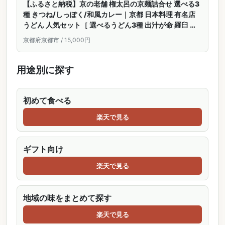
【ふるさと納税】京の老舗 権太呂の京麺詰合せ 選べる3
種 きつね/しっぽく/和風カレー｜京都 日本料理 有名店
うどん 人気セット［ 選べるうどん3種 出汁が命 羅臼 昆
布使用 自家製麺 コシ グルメ おすすめ ギフト プレ ゼン
京都府京都市 / 15,000円
ト 贈答 お取り寄せ 通販 送料無料 ］
用途別に探す
初めて食べる
楽天で見る
ギフト向け
楽天で見る
地域の味をまとめて探す
楽天で見る