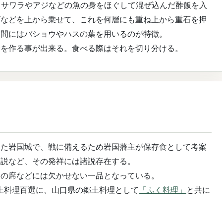
、サワラやアジなどの魚の身をほぐして混ぜ込んだ酢飯を入
ビなどを上から乗せて、これを何層にも重ね上から重石を押
合間にはバショウやハスの葉を用いるのが特徴。
分を作る事が出来る。食べる際はそれを切り分ける。
った岩国城で、戦に備えるため岩国藩主が保存食として考案
た説など、その発祥には諸説存在する。
いの席などには欠かせない一品となっている。
郷土料理百選に、山口県の郷土料理として
「ふく料理」
と共に