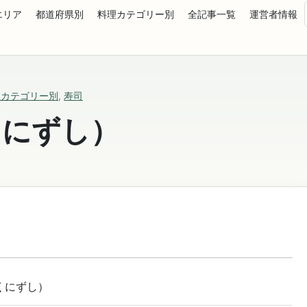
エリア
都道府県別
料理カテゴリー別
全記事一覧
運営者情報
理カテゴリー別
,
寿司
くにずし）
くにずし）