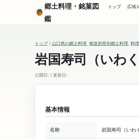
郷土料理・銘菓図
トップ
広域
鑑
トップ
/
山口県の郷土料理
,
都道府県別郷土料理
,
料
岩国寿司（いわ
公開日: / 更新日:
基本情報
名称
岩国寿司（いわ