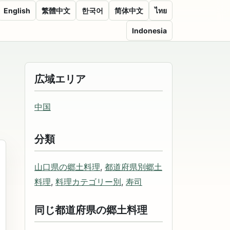
English
繁體中文
한국어
简体中文
ไทย
Indonesia
広域エリア
中国
分類
山口県の郷土料理
,
都道府県別郷土
料理
,
料理カテゴリー別
,
寿司
同じ都道府県の郷土料理