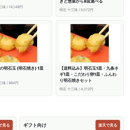
きと惣菜から8皿選べる
味 / 14,148円
明石 十三味 / 9,072円
の明石玉 (明石焼き) 1皿
【送料込み】明石玉1皿・九条ネ
ギ1皿・こだわり卵1皿・ふんわ
り明石焼きセット
味 / 864円
明石 十三味 / 4,212円
ギフト向け
で見る
楽天で見る