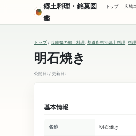
郷土料理・銘菓図
トップ
広域
鑑
トップ
/
兵庫県の郷土料理
,
都道府県別郷土料理
,
料
明石焼き
公開日: / 更新日:
基本情報
名称
明石焼き