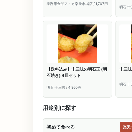
業務用食品アミカ楽天市場店 / 1,707円
明石 十三
【送料込み】十三味の明石玉 (明
十三味
石焼き) 4皿セット
明石 十三
明石 十三味 / 4,860円
用途別に探す
初めて食べる
楽天