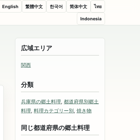
English
繁體中文
한국어
简体中文
ไทย
Indonesia
広域エリア
関西
分類
兵庫県の郷土料理
,
都道府県別郷土
料理
,
料理カテゴリー別
,
焼き物
同じ都道府県の郷土料理