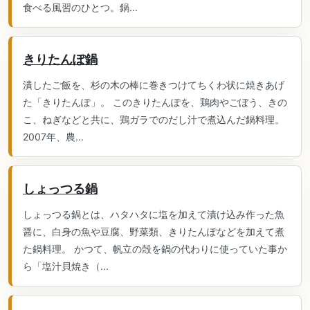
食べる風習のひとつ。鍋...
きりたんぽ鍋
潰したご飯を、杉の木の棒に巻きつけてちくわ状に焼きあげ
た「きりたんぽ」。 このきりたんぽを、鶏肉やごぼう、きの
こ、ねぎなどと共に、鶏ガラでのだし汁で煮込んだ鍋料理。
2007年、農...
しょっつる鍋
しょっつる鍋とは、ハタハタに塩を加えて漬け込み作った魚
醤に、白身の魚や豆腐、野菜類、きりたんぽなどを加えて煮
た鍋料理。 かつて、帆立の殻を鍋の代わりに使っていた事か
ら「塩汁貝焼き（...