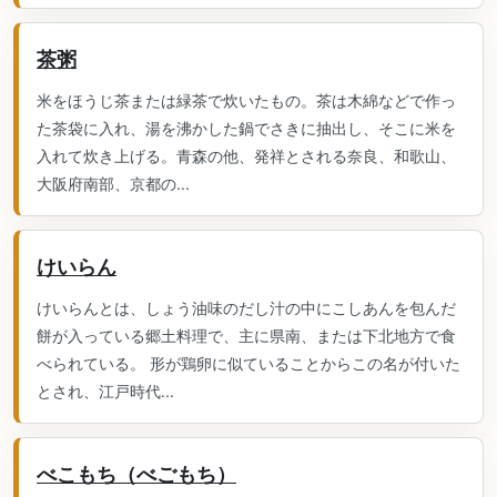
茶粥
米をほうじ茶または緑茶で炊いたもの。茶は木綿などで作っ
た茶袋に入れ、湯を沸かした鍋でさきに抽出し、そこに米を
入れて炊き上げる。青森の他、発祥とされる奈良、和歌山、
大阪府南部、京都の...
けいらん
けいらんとは、しょう油味のだし汁の中にこしあんを包んだ
餅が入っている郷土料理で、主に県南、または下北地方で食
べられている。 形が鶏卵に似ていることからこの名が付いた
とされ、江戸時代...
べこもち（べごもち）