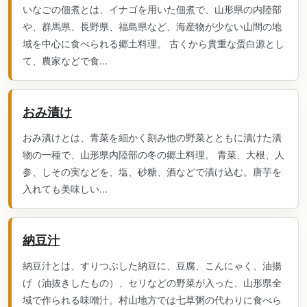
いなごの佃煮とは、イナゴを用いた佃煮で、山形県の内陸部
や、群馬県、長野県、福島県など、海産物が少ない山間の地
域を中心に食べられる郷土料理。 古くから貴重な蛋白源とし
て、農家などで食...
おみ漬け
おみ漬けとは、青菜を細かく刻み他の野菜とともに漬けた漬
物の一種で、山形県内陸部の冬の郷土料理。 青菜、大根、人
参、しその実などを、塩、砂糖、酒などで漬け込む。唐芋を
入れても美味しい...
納豆汁
納豆汁とは、すりつぶした納豆に、豆腐、こんにゃく、油揚
げ（油抜きしたもの）、セリなどの野菜が入った、山形県全
域で作られる味噌汁。村山地方では七草粥の代わりに食べら