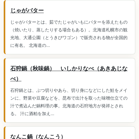
じゃがバター
じゃがバターとは、茹でたじゃがいもにバターを添えたもの
（焼いたり、蒸したりする場合もある）。北海道札幌市の観
光地、大通公園（とうきびワゴン）で販売される物が全国的
に有名。 北海道の...
石狩鍋（秋味鍋） いしかりなべ（あきあじな
べ）
石狩鍋とは、ぶつ切りやあら、切り身になどにした鮭をメイ
ンに、野菜や豆腐などを、昆布で出汁を取った味噌仕立ての
汁で煮込んだ鍋料理の事。北海道の石狩地方が発祥とされ
る。 汁に酒粕を加え...
なんこ鍋（なんこう）