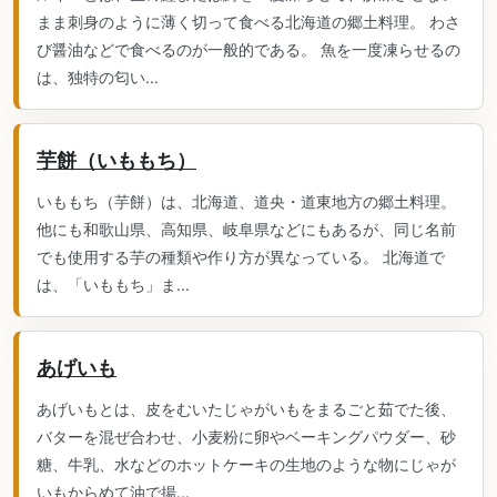
まま刺身のように薄く切って食べる北海道の郷土料理。 わさ
び醤油などで食べるのが一般的である。 魚を一度凍らせるの
は、独特の匂い...
芋餅（いももち）
いももち（芋餅）は、北海道、道央・道東地方の郷土料理。
他にも和歌山県、高知県、岐阜県などにもあるが、同じ名前
でも使用する芋の種類や作り方が異なっている。 北海道で
は、「いももち」ま...
あげいも
あげいもとは、皮をむいたじゃがいもをまるごと茹でた後、
バターを混ぜ合わせ、小麦粉に卵やベーキングパウダー、砂
糖、牛乳、水などのホットケーキの生地のような物にじゃが
いもからめて油で揚...