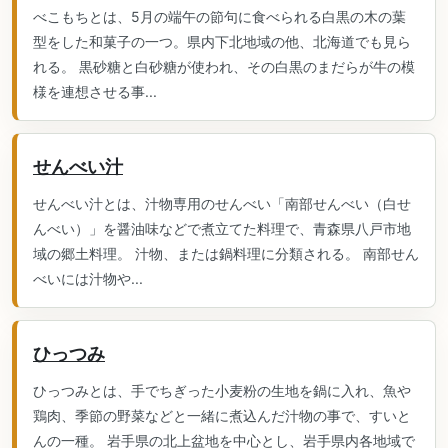
べこもちとは、5月の端午の節句に食べられる白黒の木の葉
型をした和菓子の一つ。県内下北地域の他、北海道でも見ら
れる。 黒砂糖と白砂糖が使われ、その白黒のまだらが牛の模
様を連想させる事...
せんべい汁
せんべい汁とは、汁物専用のせんべい「南部せんべい（白せ
んべい）」を醤油味などで煮立てた料理で、青森県八戸市地
域の郷土料理。 汁物、または鍋料理に分類される。 南部せん
べいには汁物や...
ひっつみ
ひっつみとは、手でちぎった小麦粉の生地を鍋に入れ、魚や
鶏肉、季節の野菜などと一緒に煮込んだ汁物の事で、すいと
んの一種。 岩手県の北上盆地を中心とし、岩手県内各地域で