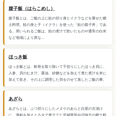
腹子飯（はらこめし）
腹子飯とは、ご飯の上に鮭の切り身とイクラなどを乗せた郷
土料理。鮭の身と子（イクラ）を使った「鮭の親子丼」であ
る。用いられるご飯は、鮭の煮汁で炊いたものや通常の白米
など地域により異な...
ほっき飯
ほっき飯とは、軟骨を取り除いて千切りにしたほっき貝に、
人参、貝のむき汁、醤油、砂糖などを加えて煮た煮汁を米に
加えて炊き、その上に調理した貝をのせて蒸したご飯の事。
あざら
あざらとは、ぶつ切りにしたメヌケのあらと白菜の古漬け
に、酒粕を加えとろ火で煮立てた宮城県気仙沼地方の郷土料