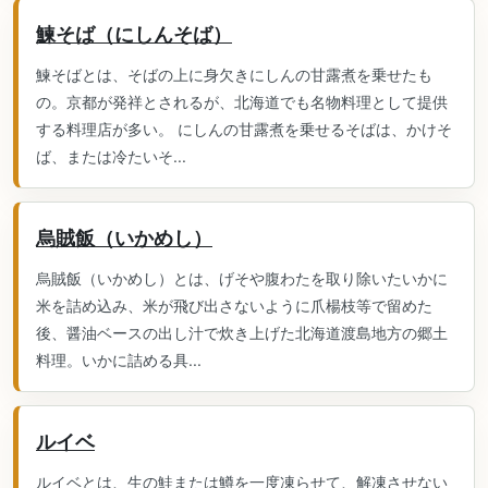
鰊そば（にしんそば）
鰊そばとは、そばの上に身欠きにしんの甘露煮を乗せたも
の。京都が発祥とされるが、北海道でも名物料理として提供
する料理店が多い。 にしんの甘露煮を乗せるそばは、かけそ
ば、または冷たいそ...
烏賊飯（いかめし）
烏賊飯（いかめし）とは、げそや腹わたを取り除いたいかに
米を詰め込み、米が飛び出さないように爪楊枝等で留めた
後、醤油ベースの出し汁で炊き上げた北海道渡島地方の郷土
料理。いかに詰める具...
ルイベ
ルイベとは、生の鮭または鱒を一度凍らせて、解凍させない