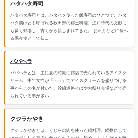
ハタハタ寿司
ハタハタ寿司とは、ハタハタ使った飯寿司のひとつで、ハタ
ハタ漬けとも呼ばれる秋田県の郷土料理。江戸時代の文献に
も多く登場し、古くから親しまれてきた。 お正月などに食べ
る保存食として知...
ババヘラ
ババヘラとは、主に夏の時期に露店で売られているアイスク
リーム。中年女性が「ヘラ」でアイスクリームを盛りつける
事からこの名が付いた。幹線道路そばやお祭り会場などで売
られている事が多い...
クジラかやき
クジラかやきとは、くじらの肉を使った鍋料理。鍋物にして
はめずらしく夏場に食べられるのが一般的。くじら汁とも呼