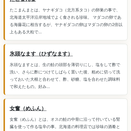
たこまんまとは、ヤナギダコ（北方系タコ）の卵巣の事で、
北海道太平洋沿岸地域でよく食される珍味。 マダコの卵であ
る海藤花に相当するが、ヤナギダコの卵はマダコの卵の2倍以
上もある大粒で...
氷頭なます（ひずなます）
氷頭なますとは、生の鮭の頭部を薄切りにし、塩をして酢で
洗い、さらに酢につけてしばらく置いた後、粗めに切って洗
っておいた大根と合わせて、酢、砂糖、塩を合わせた調味料
で和えたもの。好み...
女奮（めふん）
女奮（めふん）とは、オスの鮭の中骨に沿って付いている腎
臓を使って作る塩辛の事。北海道の料理店では珍味の酒肴と