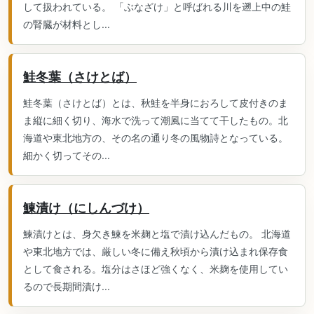
して扱われている。 「ぶなざけ」と呼ばれる川を遡上中の鮭
の腎臓が材料とし...
鮭冬葉（さけとば）
鮭冬葉（さけとば）とは、秋鮭を半身におろして皮付きのま
ま縦に細く切り、海水で洗って潮風に当てて干したもの。北
海道や東北地方の、その名の通り冬の風物詩となっている。
細かく切ってその...
鰊漬け（にしんづけ）
鰊漬けとは、身欠き鰊を米麹と塩で漬け込んだもの。 北海道
や東北地方では、厳しい冬に備え秋頃から漬け込まれ保存食
として食される。塩分はさほど強くなく、米麹を使用してい
るので長期間漬け...