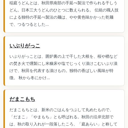
稲庭うどんとは、秋田県南部の手延べ製法で作られる干しう
どん。日本三大うどんのひとつに数えられる。 伝統の職人技
による独特の手延べ製法の麺は、やや黄色味かかった乾麺
で、つるつるとした...
いぶりがっこ
いぶりがっことは、囲炉裏の上で干した大根を、桜や楢など
の焚き火で燻製にし米糠床や塩でじっくり漬けこむいぶり漬
けで、秋田を代表する漬けもの。独特の香ばしい風味が特
徴。 秋から冬にかけ...
だまこもち
だまこもちとは、新米のごはんをつぶして丸めたもので、
「だまこ」「やまもち」とも呼ばれる。秋田の沿岸北部で
は、秋の取り入れが一段落したころ、「庭あらい」と称して