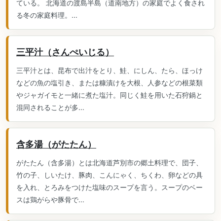
ている。 北海道の渡島半島（道南地方）の家庭でよく食され
る冬の家庭料理。...
三平汁（さんぺいじる）
三平汁とは、昆布で出汁をとり、鮭、にしん、たら、ほっけ
などの魚の塩引き、または糠漬けを大根、人参などの根菜類
やジャガイモと一緒に煮た塩汁。同じく鮭を用いた石狩鍋と
混同されることが多...
含多湯（がたたん）
がたたん（含多湯）とは北海道芦別市の郷土料理で、団子、
竹の子、しいたけ、豚肉、こんにゃく、ちくわ、卵などの具
を入れ、とろみをつけた塩味のスープを言う。スープのベー
スは鶏がらや豚骨で...