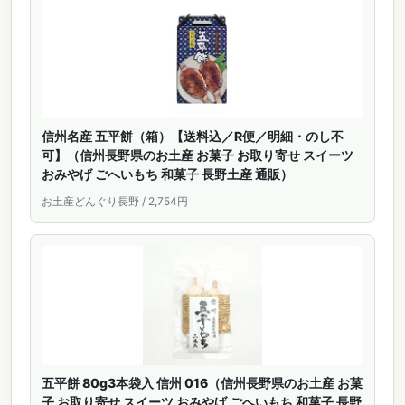
信州名産 五平餅（箱）【送料込／R便／明細・のし不
可】（信州長野県のお土産 お菓子 お取り寄せ スイーツ
おみやげ ごへいもち 和菓子 長野土産 通販）
お土産どんぐり長野 / 2,754円
五平餅 80g3本袋入 信州 016（信州長野県のお土産 お菓
子 お取り寄せ スイーツ おみやげ ごへいもち 和菓子 長野