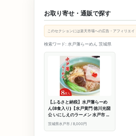
お取り寄せ・通販で探す
このセクションには楽天市場への広告・アフィリエイ
検索ワード: 水戸藩らーめん 茨城県
【ふるさと納税】水戸藩らーめ
ん(8食入り)【水戸黄門 徳川光圀
公 いにしえのラーメン 水戸市 茨
城県】（EO-1）
茨城県水戸市 / 8,000円