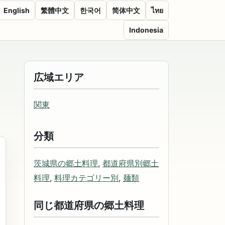
English
繁體中文
한국어
简体中文
ไทย
Indonesia
広域エリア
関東
分類
茨城県の郷土料理
,
都道府県別郷土
料理
,
料理カテゴリー別
,
麺類
同じ都道府県の郷土料理