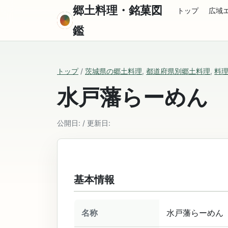
郷土料理・銘菓図
トップ
広域
鑑
トップ
/
茨城県の郷土料理
,
都道府県別郷土料理
,
料
水戸藩らーめん
公開日: / 更新日:
基本情報
名称
水戸藩らーめん