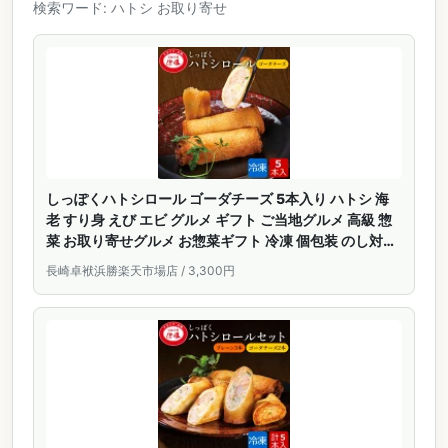
検索ワード: ハトシ お取り寄せ
しっぽくハトシロール ゴーダチーズ 5本入り ハトシ 海
老 すり身 えび エビ グルメ ギフト ご当地グルメ 高級 惣
菜 お取り寄せグルメ お惣菜ギフト 冷凍 個包装 のし対応
おやつ おつまみ チーズ 長崎 お土産 九州 絶品 お取り寄
長崎卓袱浜勝楽天市場店 / 3,300円
せ 冷凍惣菜