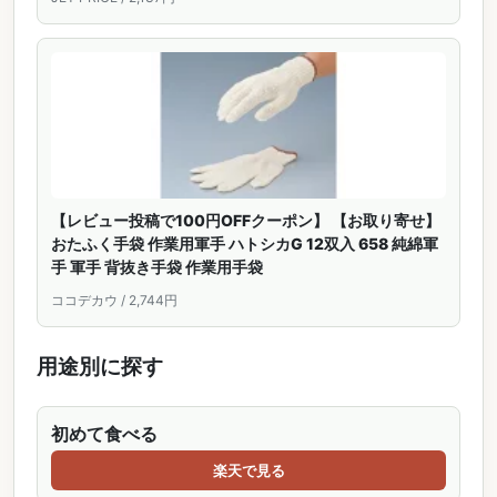
【レビュー投稿で100円OFFクーポン】 【お取り寄せ】
おたふく手袋 作業用軍手 ハトシカG 12双入 658 純綿軍
手 軍手 背抜き手袋 作業用手袋
ココデカウ / 2,744円
用途別に探す
初めて食べる
楽天で見る