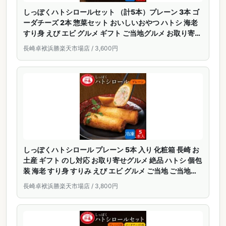
しっぽくハトシロールセット （計5本）プレーン 3本 ゴ
ーダチーズ 2本 惣菜セット おいしいおやつ ハトシ 海老
すり身 えび エビ グルメ ギフト ご当地グルメ お取り寄せ
グルメ 差し入れ 高級 おつまみ 個包装 夜食
長崎卓袱浜勝楽天市場店 / 3,600円
しっぽくハトシロール プレーン 5本 入り 化粧箱 長崎 お
土産 ギフト のし対応 お取り寄せグルメ 絶品 ハトシ 個包
装 海老 すり身 すりみ えび エビ グルメ ご当地 ご当地グ
ルメ おつまみ 高級 お取り寄せ 九州 冷凍 卓袱料理
長崎卓袱浜勝楽天市場店 / 3,800円