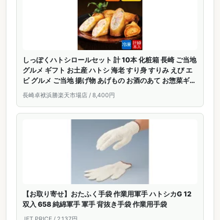
しっぽくハトシロールセット 計 10本 化粧箱 長崎 ご当地
グルメ ギフト お土産 ハトシ 海老 すり身 すりみ えび エ
ビ グルメ ご当地 揚げ物 あげもの お酒のあて お惣菜ギフ
ト 冷凍 個包装 おやつ 高級 おつまみ チーズ 郷土料理 プ
長崎卓袱浜勝楽天市場店 / 8,400円
レゼント 贈り物
【お取り寄せ】おたふく手袋 作業用軍手 ハトシカG 12
双入 658 純綿軍手 軍手 背抜き手袋 作業用手袋
JET PRICE / 2,137円