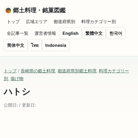
郷土料理・銘菓図鑑
トップ
広域エリア
都道府県別
料理カテゴリー別
全記事一覧
運営者情報
English
繁體中文
한국어
简体中文
ไทย
Indonesia
トップ
/
長崎県の郷土料理
,
都道府県別郷土料理
,
料理カテゴリー
別
,
揚げ物
ハトシ
公開日: / 更新日: