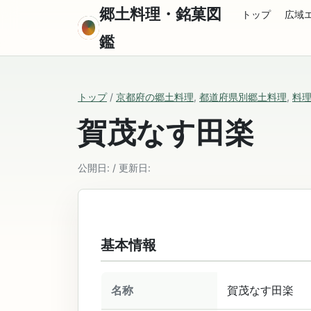
郷土料理・銘菓図
トップ
広域
鑑
トップ
/
京都府の郷土料理
,
都道府県別郷土料理
,
料
賀茂なす田楽
公開日: / 更新日:
基本情報
名称
賀茂なす田楽