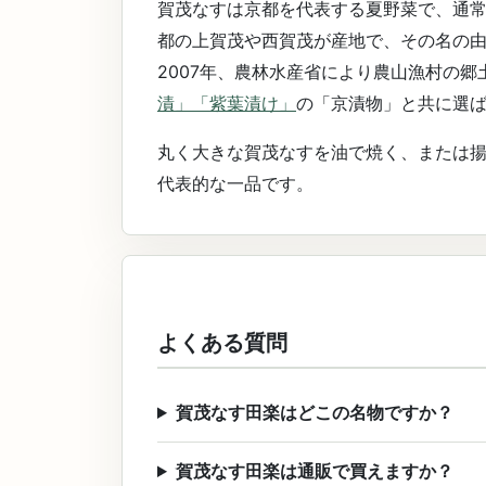
賀茂なすは京都を代表する夏野菜で、通
都の上賀茂や西賀茂が産地で、その名の
2007年、農林水産省により農山漁村の
漬」
「紫葉漬け」
の「京漬物」と共に選
丸く大きな賀茂なすを油で焼く、または
代表的な一品です。
よくある質問
賀茂なす田楽はどこの名物ですか？
賀茂なす田楽は通販で買えますか？