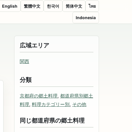
English
繁體中文
한국어
简体中文
ไทย
Indonesia
広域エリア
関西
分類
京都府の郷土料理
,
都道府県別郷土
料理
,
料理カテゴリー別
,
その他
同じ都道府県の郷土料理