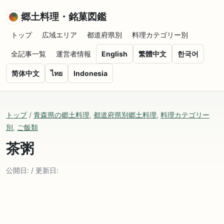
郷土料理・銘菓図鑑
トップ
広域エリア
都道府県別
料理カテゴリー別
全記事一覧
運営者情報
English
繁體中文
한국어
简体中文
ไทย
Indonesia
トップ
/
青森県の郷土料理
,
都道府県別郷土料理
,
料理カテゴリー
別
,
ご飯類
茶粥
公開日: / 更新日: