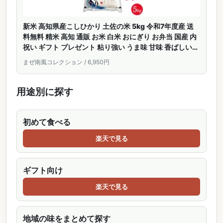
新米 高知県産こしひかり 土佐の米 5kg 令和7年度産 送
料無料 精米 高知 通販 お米 白米 おにぎり お弁当 国産 内
祝い ギフト プレゼント 粘り強い うま味 甘味 香ばしい
お祝い 内祝い ご当地 お取り寄せ 誕生日 誕生日プレゼン
まぜ南風コレクション / 6,950円
トご自宅用 ご褒美 高知県 楽天
用途別に探す
初めて食べる
楽天で見る
ギフト向け
楽天で見る
地域の味をまとめて探す