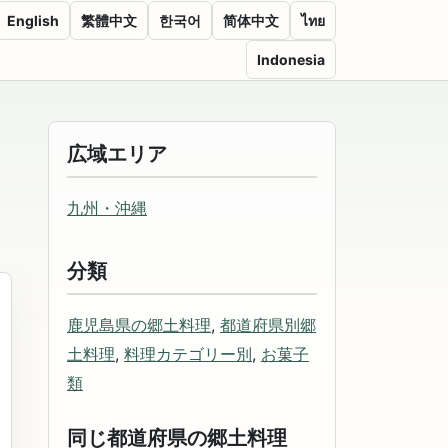
English
繁體中文
한국어
简体中文
ไทย
Indonesia
広域エリア
九州・沖縄
分類
鹿児島県の郷土料理
,
都道府県別郷
土料理
,
料理カテゴリー別
,
お菓子
類
同じ都道府県の郷土料理