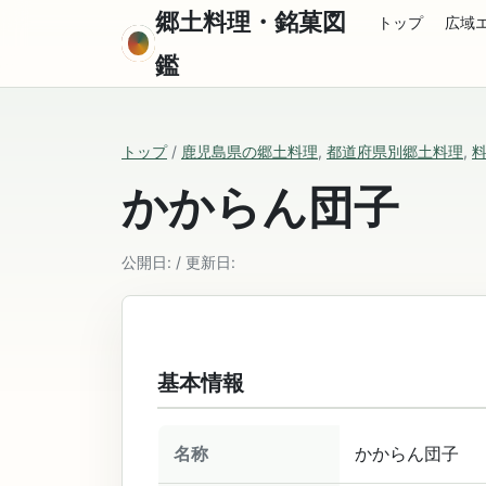
郷土料理・銘菓図
トップ
広域
鑑
トップ
/
鹿児島県の郷土料理
,
都道府県別郷土料理
,
かからん団子
公開日: / 更新日:
基本情報
名称
かからん団子