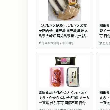
【ふるさと納税】ふるさと和菓
園田食
子詰合せ | 鹿児島 鹿児島県 鹿児
袋メー
島県大崎町 鹿児島県産 九州 詰め
可 日
合わせ お菓子 和菓子 特産品 お取
鹿児島県大崎町 / 9,000円
酒どんど
り寄せ 菓子 大崎町 大崎 おかし
バラエティーパック かからん団
子 食べ比べセット スイーツ デザ
ート 支援 支援品 お取り寄せスイ
ーツ
園田食品 かるかんふくれ・あく
園田食
まき・かからん団子各1個 メーカ
まき・
ー直送 代引不可 同梱不可 日付指
ー直送
定不可※北海道・東北地区は、別
定不可