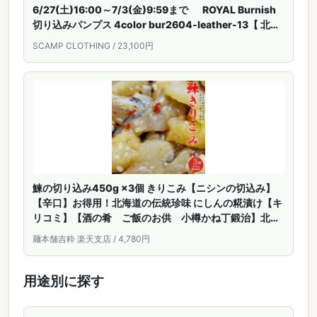
6/27(土)16:00～7/3(金)9:59まで ROYAL Burnish
切り込みパンプス 4color bur2604-leather-13【 北海
道も送料無料 】
SCAMP CLOTHING / 23,100円
鰊の切り込み450g ×3個 きりこみ【ニシンの切込み】
【辛口】お得用！北海道の伝統珍味 にしんの糀漬け【キ
リコミ】【酒の肴 ご飯のお供 小樽かね丁鍛治】北海
道郷土料理 懐かしい味【送料無料】
麺本舗吉粋 楽天支店 / 4,780円
用途別に探す