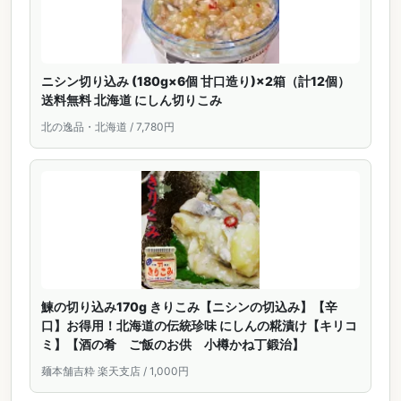
ニシン切り込み (180g×6個 甘口造り)×2箱（計12個）
送料無料 北海道 にしん切りこみ
北の逸品・北海道 / 7,780円
鰊の切り込み170g きりこみ【ニシンの切込み】【辛
口】お得用！北海道の伝統珍味 にしんの糀漬け【キリコ
ミ】【酒の肴 ご飯のお供 小樽かね丁鍛治】
麺本舗吉粋 楽天支店 / 1,000円