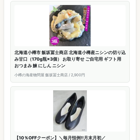
北海道小樽市 飯坂冨士商店 北海道小樽産ニシンの切り込
み甘口（170g瓶×3個） お取り寄せ ご自宅用 ギフト用
おつまみ 鰊 にしん ニシン
小樽の海産物問屋 飯坂冨士商店 / 2,900円
【10％OFFクーポン】＼毎月恒例!!月末月初／