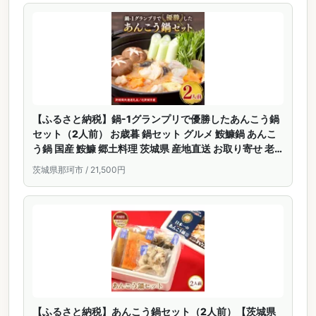
【ふるさと納税】鍋-1グランプリで優勝したあんこう鍋
セット（2人前） お歳暮 鍋セット グルメ 鮟鱇鍋 あんこ
う鍋 国産 鮟鱇 郷土料理 茨城県 産地直送 お取り寄せ 老
舗 どぶ汁 あん肝 鍋料理 あんこう鍋つゆ付き アンコウ鍋
茨城県那珂市 / 21,500円
水産加工 茨城県共通返礼品 北茨城市産 送料無料
【ふるさと納税】あんこう鍋セット（2人前）【茨城県