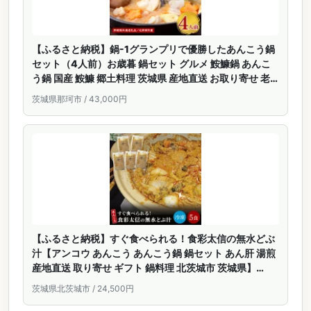
【ふるさと納税】鍋-1グランプリで優勝したあんこう鍋
セット（4人前）お歳暮 鍋セット グルメ 鮟鱇鍋 あんこ
う鍋 国産 鮟鱇 郷土料理 茨城県 産地直送 お取り寄せ 老
舗 どぶ汁 あん肝 鍋料理 あんこう鍋つゆ付き アンコウ鍋
茨城県那珂市 / 43,000円
水産加工 茨城県共通返礼品 北茨城市産 送料無料
【ふるさと納税】すぐ食べられる！食彩太信の無水どぶ
汁【アンコウ あんこう あんこう鍋 鍋セット あん肝 湯煎
産地直送 取り寄せ ギフト 鍋料理 北茨城市 茨城県】
（AA209）
茨城県北茨城市 / 24,500円