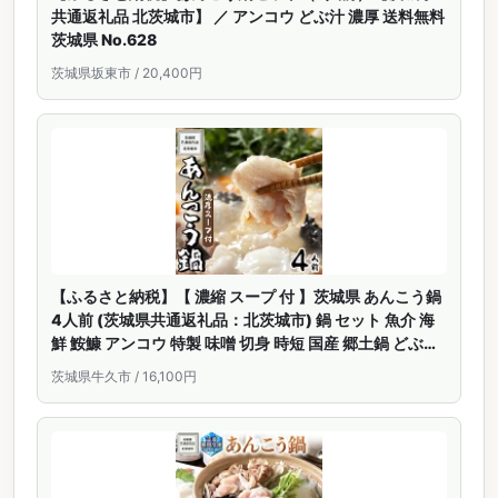
共通返礼品 北茨城市】 ／ アンコウ どぶ汁 濃厚 送料無料
茨城県 No.628
茨城県坂東市 / 20,400円
【ふるさと納税】【 濃縮 スープ 付 】茨城県 あんこう鍋
4人前 (茨城県共通返礼品：北茨城市) 鍋 セット 魚介 海
鮮 鮟鱇 アンコウ 特製 味噌 切身 時短 国産 郷土鍋 どぶ汁
冬
茨城県牛久市 / 16,100円