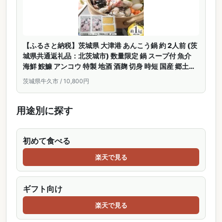
【ふるさと納税】茨城県 大津港 あんこう鍋 約 2人前 (茨
城県共通返礼品：北茨城市) 数量限定 鍋 スープ付 魚介
海鮮 鮟鱇 アンコウ 特製 地酒 酒麹 切身 時短 国産 郷土鍋
どぶ汁 冬
茨城県牛久市 / 10,800円
用途別に探す
初めて食べる
楽天で見る
ギフト向け
楽天で見る