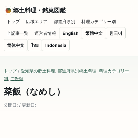
郷土料理・銘菓図鑑
トップ
広域エリア
都道府県別
料理カテゴリー別
全記事一覧
運営者情報
English
繁體中文
한국어
简体中文
ไทย
Indonesia
トップ
/
愛知県の郷土料理
,
都道府県別郷土料理
,
料理カテゴリー
別
,
ご飯類
菜飯（なめし）
公開日: / 更新日: