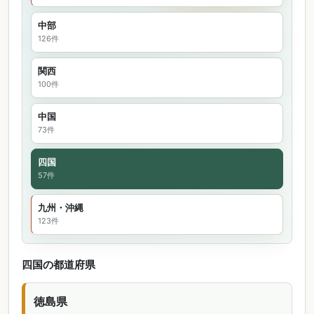
中部
126件
関西
100件
中国
73件
四国
57件
九州・沖縄
123件
四国の都道府県
徳島県