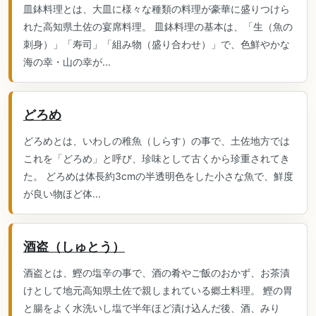
皿鉢料理とは、大皿に様々な種類の料理が豪華に盛りつけら
れた高知県土佐の宴席料理。 皿鉢料理の基本は、「生（魚の
刺身）」「寿司」「組み物（盛り合わせ）」で、色鮮やかな
海の幸・山の幸が...
どろめ
どろめとは、いわしの稚魚（しらす）の事で、土佐地方では
これを「どろめ」と呼び、珍味として古くから珍重されてき
た。 どろめは体長約3cmの半透明色をした小さな魚で、鮮度
が良い物ほど体...
酒盗（しゅとう）
酒盗とは、鰹の塩辛の事で、酒の肴やご飯のおかず、お茶漬
けとして地元高知県土佐で親しまれている郷土料理。 鰹の胃
と腸をよく水洗いし塩で半年ほど漬け込んだ後、酒、みり