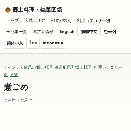
郷土料理・銘菓図鑑
トップ
広域エリア
都道府県別
料理カテゴリー別
全記事一覧
運営者情報
English
繁體中文
한국어
简体中文
ไทย
Indonesia
トップ
/
広島県の郷土料理
,
都道府県別郷土料理
,
料理カテゴリー
別
,
煮物
煮ごめ
公開日: / 更新日: