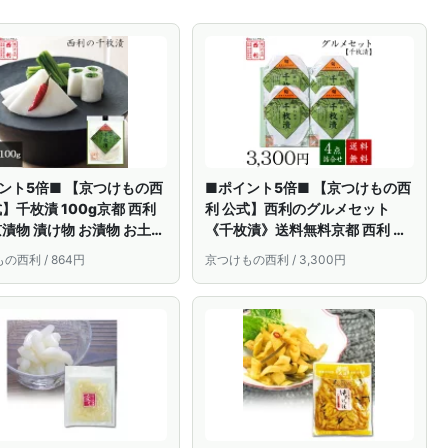
ント5倍■ 【京つけもの西
■ポイント5倍■ 【京つけもの西
式】千枚漬 100g京都 西利
利 公式】西利のグルメセット
京漬物 漬け物 お漬物 お土産
《千枚漬》送料無料京都 西利 漬
け ごはんのお供 おつまみ
物 京漬物 漬け物 お漬物 高級 老
の西利 / 864円
京つけもの西利 / 3,300円
け 浅漬け 千枚漬け かぶ か
舗 人気 百貨店 千枚漬 千枚漬け
浅漬け 家庭用 自宅用 定番 グルメ
詰め合わせ