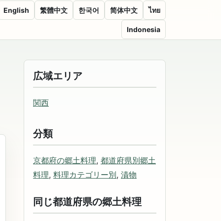
English
繁體中文
한국어
简体中文
ไทย
Indonesia
広域エリア
関西
分類
京都府の郷土料理
,
都道府県別郷土
料理
,
料理カテゴリー別
,
漬物
同じ都道府県の郷土料理