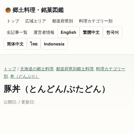
郷土料理・銘菓図鑑
トップ
広域エリア
都道府県別
料理カテゴリー別
全記事一覧
運営者情報
English
繁體中文
한국어
简体中文
ไทย
Indonesia
トップ
/
北海道の郷土料理
,
都道府県別郷土料理
,
料理カテゴリー
別
,
丼（どんぶり）
豚丼（とんどん/ぶたどん）
公開日: / 更新日: