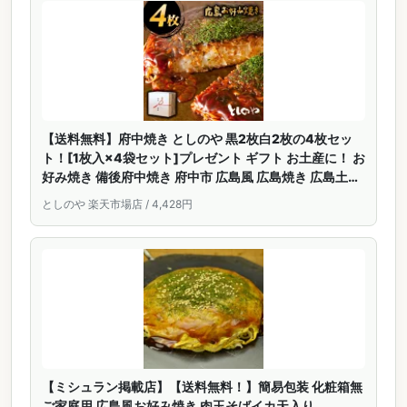
【送料無料】府中焼き としのや 黒2枚白2枚の4枚セッ
ト！[1枚入×4袋セット]プレゼント ギフト お土産に！ お
好み焼き 備後府中焼き 府中市 広島風 広島焼き 広島土産
B級グルメ ご当地グルメ 名物 冷凍食品 ワカコ酒 贈答 内
としのや 楽天市場店 / 4,428円
祝 おうち時間 stayhome
【ミシュラン掲載店】【送料無料！】簡易包装 化粧箱無
ご家庭用 広島風お好み焼き 肉玉そばイカ天入り