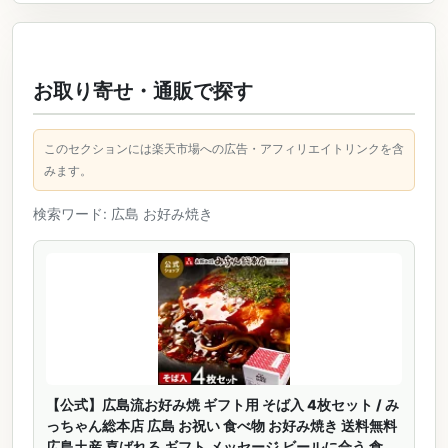
お取り寄せ・通販で探す
このセクションには楽天市場への広告・アフィリエイトリンクを含
みます。
検索ワード: 広島 お好み焼き
【公式】広島流お好み焼 ギフト用 そば入 4枚セット / み
っちゃん総本店 広島 お祝い 食べ物 お好み焼き 送料無料
広島土産 喜ばれる ギフト メッセージ ビールに合う 食べ