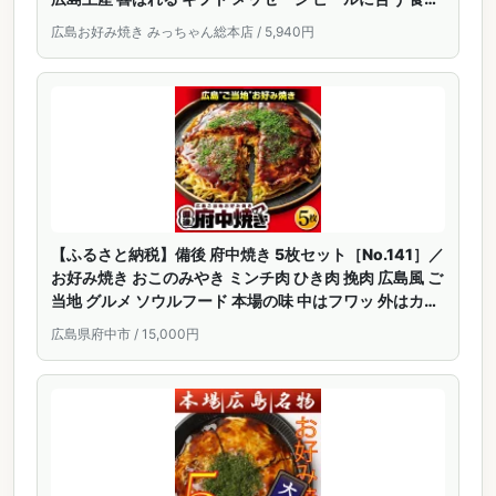
物 贈り物 食品 仕送り セット おすすめ 差し入れ 温める
広島お好み焼き みっちゃん総本店 / 5,940円
だけ 冷凍 惣菜 焼きそば 広島グルメ 贈答用
【ふるさと納税】備後 府中焼き 5枚セット［No.141］／
お好み焼き おこのみやき ミンチ肉 ひき肉 挽肉 広島風 ご
当地 グルメ ソウルフード 本場の味 中はフワッ 外はカリ
ッ 一宮 いっきゅう こだわり人気 急速冷凍 お昼ごはん 夜
広島県府中市 / 15,000円
ごはん 晩ごはん 昼食 夜食 広島県 特産