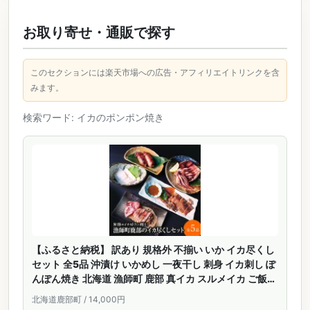
お取り寄せ・通販で探す
このセクションには楽天市場への広告・アフィリエイトリンクを含
みます。
検索ワード: イカのポンポン焼き
【ふるさと納税】 訳あり 規格外 不揃い いか イカ尽くし
セット 全5品 沖漬け いかめし 一夜干し 刺身 イカ刺し ぽ
んぽん焼き 北海道 漁師町 鹿部 真イカ スルメイカ ご飯の
お供 おつまみ 惣菜 冷凍 詰合せ お中元 お歳暮 プレゼン
北海道鹿部町 / 14,000円
ト 工場直送 発送時期が選べる 送料無料