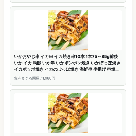
いかおやじ串 イカ串 イカ焼き串10本 1本75～85g前後
いか イカ 烏賊 いか串 いかポンポン焼き いかぽっぽ焼き
イカポッポ焼き イカのぽっぽ焼き 海鮮串 串揚げ 串焼き
バーベキュー BBQ おでん 学園祭 お祭り 豊洲市場
豊洲まぐろ問屋 / 1,980円