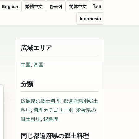
English
繁體中文
한국어
简体中文
ไทย
Indonesia
広域エリア
中国
,
四国
分類
広島県の郷土料理
,
都道府県別郷土
料理
,
料理カテゴリー別
,
愛媛県の
郷土料理
,
鍋料理
同じ都道府県の郷土料理