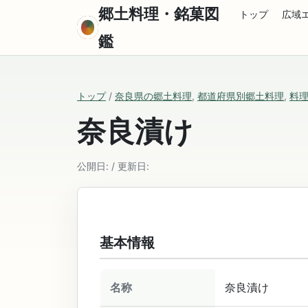
郷土料理・銘菓図
トップ
広域
鑑
トップ
/
奈良県の郷土料理
,
都道府県別郷土料理
,
料
奈良漬け
公開日: / 更新日:
基本情報
名称
奈良漬け