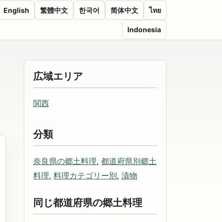
English
繁體中文
한국어
简体中文
ไทย
Indonesia
広域エリア
関西
分類
奈良県の郷土料理
,
都道府県別郷土
料理
,
料理カテゴリー別
,
漬物
同じ都道府県の郷土料理