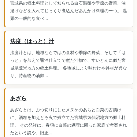
宮城県の郷土料理として知られる白石温麺や季節の野菜、油
揚げなどを入れてじっくり煮込んだあんかけ料理の一つ。 温
麺の一般的な食べ...
法度（はっと）汁
法度汁とは、地域ならではの食材や季節の野菜、そして「は
っと」を加えて醤油仕立てで煮た汁物で、すいとんに似た宮
城県登米地方の郷土料理。 各地域により味付けや具材が異な
り、特産物の油麩...
あざら
あざらとは、ぶつ切りにしたメヌケのあらと白菜の古漬け
に、酒粕を加えとろ火で煮立てた宮城県気仙沼地方の郷土料
理。 その発祥は、春頃に白菜の処理に困った家庭で考案され
たという説や、旧正...