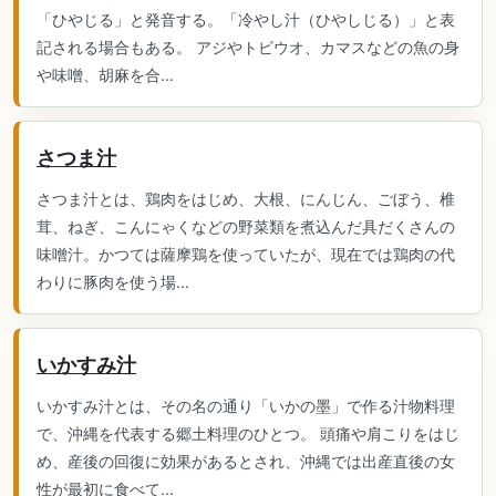
「ひやじる」と発音する。「冷やし汁（ひやしじる）」と表
記される場合もある。 アジやトビウオ、カマスなどの魚の身
や味噌、胡麻を合...
さつま汁
さつま汁とは、鶏肉をはじめ、大根、にんじん、ごぼう、椎
茸、ねぎ、こんにゃくなどの野菜類を煮込んだ具だくさんの
味噌汁。かつては薩摩鶏を使っていたが、現在では鶏肉の代
わりに豚肉を使う場...
いかすみ汁
いかすみ汁とは、その名の通り「いかの墨」で作る汁物料理
で、沖縄を代表する郷土料理のひとつ。 頭痛や肩こりをはじ
め、産後の回復に効果があるとされ、沖縄では出産直後の女
性が最初に食べて...