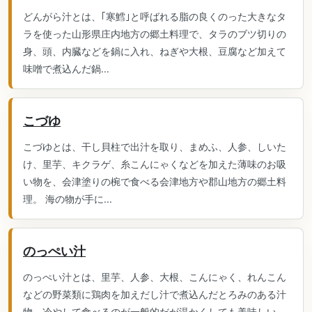
どんがら汁とは、｢寒鱈｣と呼ばれる脂の良くのった大きなタ
ラを使った山形県庄内地方の郷土料理で、タラのブツ切りの
身、頭、内臓などを鍋に入れ、ねぎや大根、豆腐など加えて
味噌で煮込んだ鍋...
こづゆ
こづゆとは、干し貝柱で出汁を取り、まめふ、人参、しいた
け、里芋、キクラゲ、糸こんにゃくなどを加えた薄味のお吸
い物を、会津塗りの椀で食べる会津地方や郡山地方の郷土料
理。 海の物が手に...
のっぺい汁
のっぺい汁とは、里芋、人参、大根、こんにゃく、れんこん
などの野菜類に鶏肉を加えだし汁で煮込んだとろみのある汁
物。冷やして食べるのが一般的だが温かくしても美味しい。