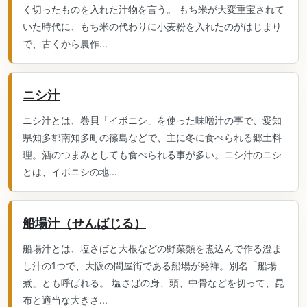
く切ったものを入れた汁物を言う。 もち米が大変重宝されて
いた時代に、もち米の代わりに小麦粉を入れたのがはじまり
で、古くから農作...
ニシ汁
ニシ汁とは、巻貝「イボニシ」を使った味噌汁の事で、愛知
県知多郡南知多町の篠島などで、主に冬に食べられる郷土料
理。酒のつまみとしても食べられる事が多い。ニシ汁のニシ
とは、イボニシの地...
船場汁（せんばじる）
船場汁とは、塩さばと大根などの野菜類を煮込んで作る澄ま
し汁の1つで、大阪の問屋街である船場が発祥。別名「船場
煮」とも呼ばれる。 塩さばの身、頭、中骨などを切って、昆
布と適当な大きさ...