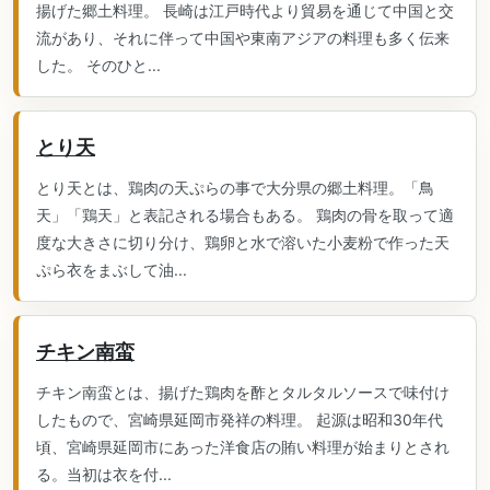
揚げた郷土料理。 長崎は江戸時代より貿易を通じて中国と交
流があり、それに伴って中国や東南アジアの料理も多く伝来
した。 そのひと...
とり天
とり天とは、鶏肉の天ぷらの事で大分県の郷土料理。「鳥
天」「鶏天」と表記される場合もある。 鶏肉の骨を取って適
度な大きさに切り分け、鶏卵と水で溶いた小麦粉で作った天
ぷら衣をまぶして油...
チキン南蛮
チキン南蛮とは、揚げた鶏肉を酢とタルタルソースで味付け
したもので、宮崎県延岡市発祥の料理。 起源は昭和30年代
頃、宮崎県延岡市にあった洋食店の賄い料理が始まりとされ
る。当初は衣を付...