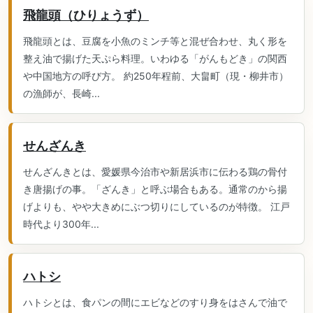
飛龍頭（ひりょうず）
飛龍頭とは、豆腐を小魚のミンチ等と混ぜ合わせ、丸く形を
整え油で揚げた天ぷら料理。いわゆる「がんもどき」の関西
や中国地方の呼び方。 約250年程前、大畠町（現・柳井市）
の漁師が、長崎...
せんざんき
せんざんきとは、愛媛県今治市や新居浜市に伝わる鶏の骨付
き唐揚げの事。「ざんき」と呼ぶ場合もある。通常のから揚
げよりも、やや大きめにぶつ切りにしているのが特徴。 江戸
時代より300年...
ハトシ
ハトシとは、食パンの間にエビなどのすり身をはさんで油で