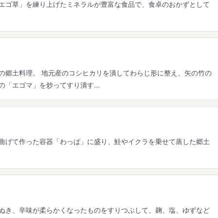
エゴ草」を練り上げたミネラルが豊富な食品で、食卓のおかずとして
の郷土料理。 地元産のコシヒカリを潰してわらじ形に整え、矢の竹の
「エゴマ」を炒ってすり潰す...
曲げて作った容器「わっぱ」に盛り、鮭やイクラを乗せて蒸した郷土
ぬき、辛味が柔らかくなったものをすりつぶして、麹、塩、ゆずなど