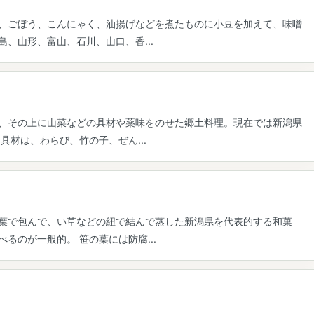
、ごぼう、こんにゃく、油揚げなどを煮たものに小豆を加えて、味噌
、山形、富山、石川、山口、香...
、その上に山菜などの具材や薬味をのせた郷土料理。現在では新潟県
具材は、わらび、竹の子、ぜん...
葉で包んで、い草などの紐で結んで蒸した新潟県を代表的する和菓
るのが一般的。 笹の葉には防腐...