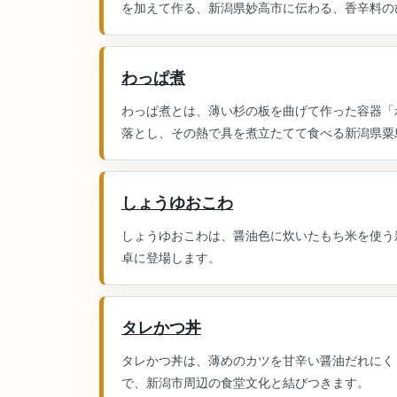
を加えて作る、新潟県妙高市に伝わる、香辛料のひ
わっぱ煮
わっぱ煮とは、薄い杉の板を曲げて作った容器「
落とし、その熱で具を煮立たてて食べる新潟県粟
しょうゆおこわ
しょうゆおこわは、醤油色に炊いたもち米を使う
卓に登場します。
タレかつ丼
タレかつ丼は、薄めのカツを甘辛い醤油だれにく
で、新潟市周辺の食堂文化と結びつきます。