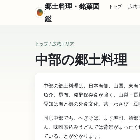
郷土料理・銘菓図
トップ
広域
鑑
トップ
/
広域エリア
中部の郷土料理
中部の郷土料理は、日本海側、山国、東海
魚介、昆布、発酵保存食が強く、山梨・長
愛知は海と街の外食文化、茶・わさび・豆
同じ中部でも、へぎそば、ます寿司、治部
ん、味噌煮込みうどんでは背景がまったく
ていることが分かります。