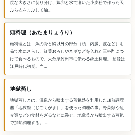
度な大きさに切り分け、鶏卵と水で溶いた小麦粉で作った天
ぷら衣をまぶして油...
頭料理（あたまりょうり）
頭料理とは、魚の骨と鱗以外の部分（頭、内臓、皮など）を
茹で水にさらし、紅葉おろしやネギなどを入れた三杯酢につ
けて食べるもので、大分県竹田市に伝わる郷土料理。 起源は
江戸時代初期。当...
地獄蒸し
地獄蒸しとは、温泉から噴出する蒸気熱を利用した加熱調理
器「地獄釜（じごくがま）」を使った調理の事。野菜類や魚
介類などの食材をざるなどに乗せ、地獄釜から噴出する蒸気
で加熱調理する。 ...