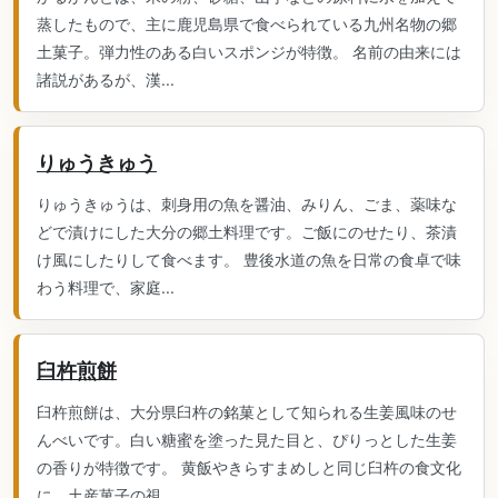
蒸したもので、主に鹿児島県で食べられている九州名物の郷
土菓子。弾力性のある白いスポンジが特徴。 名前の由来には
諸説があるが、漢...
りゅうきゅう
りゅうきゅうは、刺身用の魚を醤油、みりん、ごま、薬味な
どで漬けにした大分の郷土料理です。ご飯にのせたり、茶漬
け風にしたりして食べます。 豊後水道の魚を日常の食卓で味
わう料理で、家庭...
臼杵煎餅
臼杵煎餅は、大分県臼杵の銘菓として知られる生姜風味のせ
んべいです。白い糖蜜を塗った見た目と、ぴりっとした生姜
の香りが特徴です。 黄飯やきらすまめしと同じ臼杵の食文化
に、土産菓子の視...