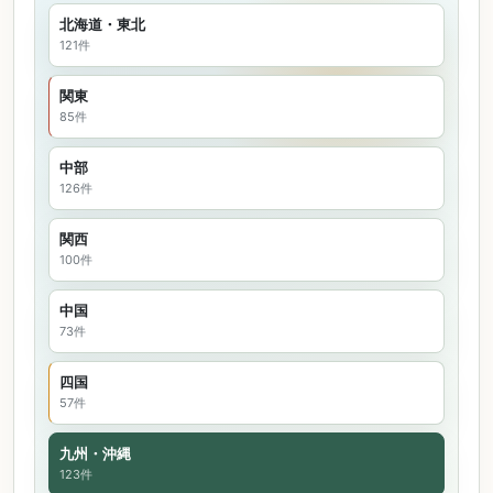
北海道・東北
121件
関東
85件
中部
126件
関西
100件
中国
73件
四国
57件
九州・沖縄
123件