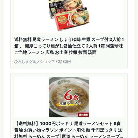
送料無料 尾道ラーメン しょうゆ味 生麺 スープ付 2人前 1
箱 、 濃厚こってり焦がし醤油仕立て 2人前 1箱 阿藻珍味
ご当地ラーメン 広島 お土産 拉麵 拉面 汤面
ひろしまグルメショップ / 2,180円
【送料無料】1000円ポッキリ 尾道ラーメンセット 6食
醤油 お買い物マラソン ポイント消化 麺 千円ぽっきり 送
料無料 らーめん スープ |尾道 らーめん ラーメンスープの