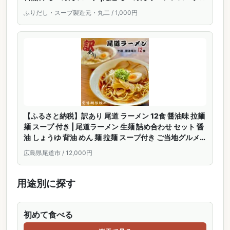
素 スープの素 即席スープ 即席 しょうゆ 夜食 お試しイン
ふりだし・スープ製造元・丸二 / 1,000円
スタント 麺類 6人前 どんぶり グルメ食品
【ふるさと納税】訳あり 尾道 ラーメン 12食 醤油味 拉麺
麺 スープ 付き | 尾道ラーメン 生麺 詰め合わせ セット 醤
油 しょうゆ 背油 めん 麺 拉麺 スープ付き ご当地グルメ
ご家庭用 お取り寄せ 住吉 広島県 尾道市
広島県尾道市 / 12,000円
用途別に探す
初めて食べる