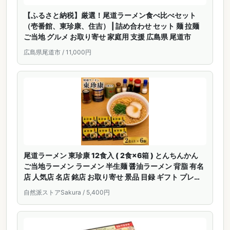
【ふるさと納税】厳選！尾道ラーメン食べ比べセット
（壱番館、東珍康、住吉） | 詰め合わせ セット 麺 拉麺
ご当地 グルメ お取り寄せ 家庭用 支援 広島県 尾道市
広島県尾道市 / 11,000円
尾道ラーメン 東珍康 12食入 ( 2食×6箱 ) とんちんかん
ご当地ラーメン ラーメン 半生麺 醤油ラーメン 背脂 有名
店 人気店 名店 銘店 お取り寄せ 景品 目録 ギフト プレゼ
ント 御中元 お中元 夏ギフト
自然派ストアSakura / 5,400円