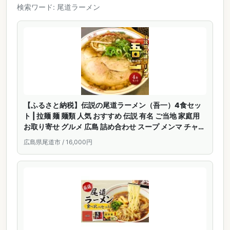
検索ワード: 尾道ラーメン
【ふるさと納税】伝説の尾道ラーメン（吾一）4食セッ
ト | 拉麺 麺 麺類 人気 おすすめ 伝説 有名 ご当地 家庭用
お取り寄せ グルメ 広島 詰め合わせ スープ メンマ チャー
シュー 付き
広島県尾道市 / 16,000円