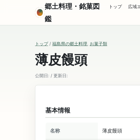
郷土料理・銘菓図
トップ
広域
鑑
トップ
/
福島県の郷土料理
,
お菓子類
薄皮饅頭
公開日: / 更新日:
基本情報
名称
薄皮饅頭