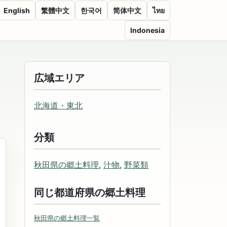
English
繁體中文
한국어
简体中文
ไทย
Indonesia
広域エリア
北海道・東北
分類
秋田県の郷土料理
,
汁物
,
野菜類
同じ都道府県の郷土料理
秋田県の郷土料理一覧