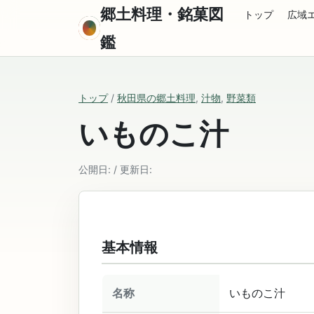
郷土料理・銘菓図
トップ
広域
鑑
トップ
/
秋田県の郷土料理
,
汁物
,
野菜類
いものこ汁
公開日: / 更新日:
基本情報
名称
いものこ汁