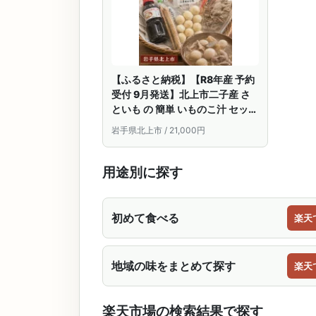
【ふるさと納税】【R8年産 予約
受付 9月発送】北上市二子産 さ
といも の 簡単 いものこ汁 セット
【 皮むき済み 】秋の味覚 芋の子
岩手県北上市 / 21,000円
スープの素専用レシピ同封！ 二
子さといも 特産品 新鮮野菜 国産
季節 産地直送 贈り物 贈答 料理
用途別に探す
ダイエット 煮物 岩手県 北上市
E0252
初めて食べる
楽天
地域の味をまとめて探す
楽天
楽天市場の検索結果で探す