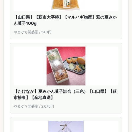
【山口県】【萩市大字椿】【マルハギ物産】萩の夏みか
ん菓子100g
やまぐち開盛堂 / 540円
【たけなか】夏みかん菓子詰合（三色）【山口県】【萩
市椿東】【産地直送】
やまぐち開盛堂 / 2,675円