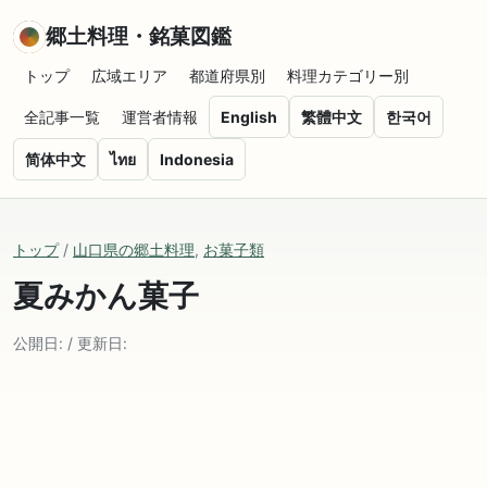
郷土料理・銘菓図鑑
トップ
広域エリア
都道府県別
料理カテゴリー別
全記事一覧
運営者情報
English
繁體中文
한국어
简体中文
ไทย
Indonesia
トップ
/
山口県の郷土料理
,
お菓子類
夏みかん菓子
公開日: / 更新日: