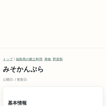
トップ
/
福島県の郷土料理
,
煮物
,
野菜類
みそかんぷら
公開日: / 更新日:
基本情報