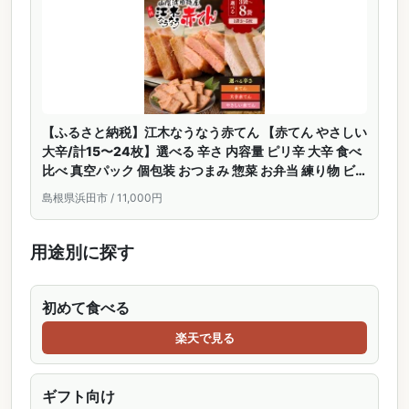
【ふるさと納税】江木なうなう赤てん 【赤てん やさしい
大辛/計15〜24枚】選べる 辛さ 内容量 ピリ辛 大辛 食べ
比べ 真空パック 個包装 おつまみ 惣菜 お弁当 練り物 ビ
ール 天ぷら 赤天 あか天 ご当地 グルメ
島根県浜田市 / 11,000円
用途別に探す
初めて食べる
楽天で見る
ギフト向け