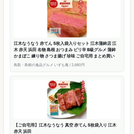
江木なうなう 赤てん 5枚入袋入りセット 江木蒲鉾店 江
木 赤天 浜田 名物 島根 おつまみ ピリ辛 B級グルメ 蒲鉾
かまぼこ 練り物 さつま揚げ 珍味 ご自宅用 まとめ買い
鳥取・島根の逸品グルメ いずも庵 / 2,680円
【ご自宅用】江木なうなう 真空 赤てん 5枚袋入り 江木
赤天 浜田