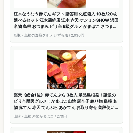
江木なうなう赤てん ギフト 贈答用 化粧箱入 10枚/20枚
選べるセット 江木蒲鉾店 江木 赤天 ケンミンSHOW 浜田
名物 島根 おつまみ ピリ辛 B級グルメ かまぼこ さつま揚
げ お中元 お歳暮 内祝い
鳥取・島根の逸品グルメ いずも庵 / 2,930円
楽天《総合1位》赤てんぷら 3枚入 単品島根発！話題の
ピり辛県民グルメ！かまぼこ山陰 唐辛子 練り物 島根 名
物 赤てん 赤天 てんぷら あかてん お取り寄せ 普段使い
おかず おつまみ 帰省 土産 ソウルフード ビール おうちご
山陰・島根 寿隆かまぼこ / 270円
はん ご当地 グルメ ビール【RCP】