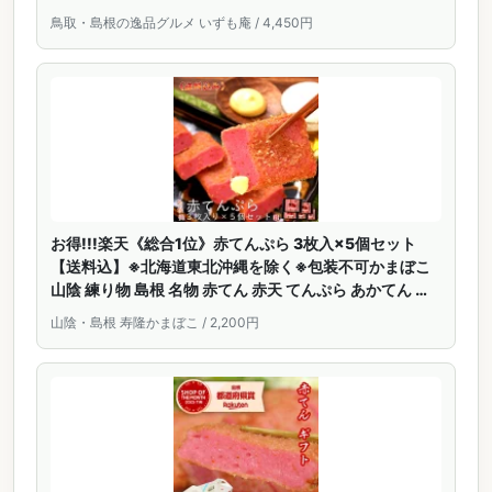
鳥取・島根の逸品グルメ いずも庵 / 4,450円
お得!!!楽天《総合1位》赤てんぷら 3枚入×5個セット
【送料込】※北海道東北沖縄を除く※包装不可かまぼこ
山陰 練り物 島根 名物 赤てん 赤天 てんぷら あかてん お
取り寄せ グルメ 普段使い おかず おつまみ 帰省 土産 ソ
山陰・島根 寿隆かまぼこ / 2,200円
ウルフード まとめ買い リピ【RCP】