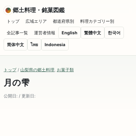
郷土料理・銘菓図鑑
トップ
広域エリア
都道府県別
料理カテゴリー別
全記事一覧
運営者情報
English
繁體中文
한국어
简体中文
ไทย
Indonesia
トップ
/
山梨県の郷土料理
,
お菓子類
月の雫
公開日: / 更新日: