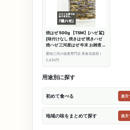
焼はぜ 500g 【TSM】[ハゼ 鯊]
[味付けなし 焼きはぜ 焼きハゼ
焼ハゼ 三河産はぜ 年末 お雑煮 出
汁 仙台雑煮]
愛知三河の佃煮専門店 美食倶楽部 /
2,430円
用途別に探す
初めて食べる
楽天
地域の味をまとめて探す
楽天