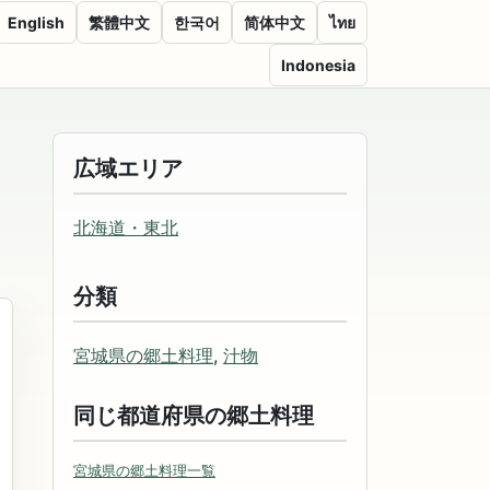
English
繁體中文
한국어
简体中文
ไทย
Indonesia
広域エリア
北海道・東北
分類
宮城県の郷土料理
,
汁物
同じ都道府県の郷土料理
宮城県の郷土料理一覧