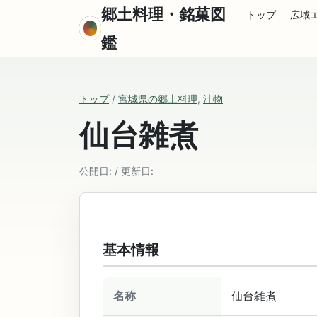
郷土料理・銘菓図
トップ
広域
鑑
トップ
/
宮城県の郷土料理
,
汁物
仙台雑煮
公開日: / 更新日:
基本情報
名称
仙台雑煮