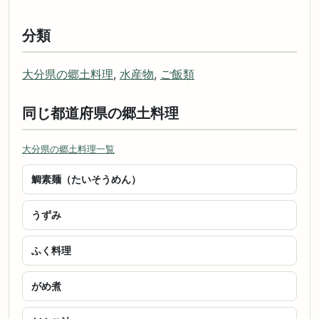
分類
大分県の郷土料理
,
水産物
,
ご飯類
同じ都道府県の郷土料理
大分県の郷土料理一覧
鯛素麺（たいそうめん）
うずみ
ふく料理
がめ煮