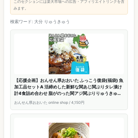
このセクションには楽天市場への広告・アフィリエイトリンクを含
みます。
検索ワード: 大分 りゅうきゅう
【応援企画】おんせん県おおいた ふっこう復袋(福袋) 魚
加工品セットA 活締めした新鮮な関あじ関ぶりタレ漬け
計4食詰め合わせ 脂がのった関アジ関ぶりりゅうきゅう
大分県支援 復興 佐賀関漁港から直送 富士見水産 SGNSK
おんせん県おおいた online shop / 4,150円