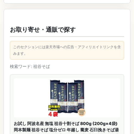
お取り寄せ・通販で探す
このセクションには楽天市場への広告・アフィリエイトリンクを含
みます。
検索ワード: 祖谷そば
お試し 阿波名産 無塩 祖谷十割そば 800g (200g×4袋)
岡本製麺 祖谷そば 塩分ゼロ 年越し 蕎麦 石臼挽きそば湯