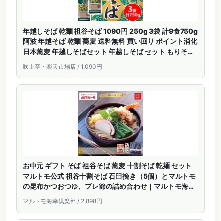
年越しそば 乾麺 祖谷そば 1090円 250g 3袋 計9食750g
阿波 年越そば 乾麺 蕎麦 送料無料 買い回り ポイント消化
日本蕎麦 年越しそばセット 年越しそば セット もりそば
ざるそば 徳島 岡本製麺の祖谷そば iyasoba 売れ筋 お
吹上亭・楽天市場店 / 1,090円
すすめ【祖谷そば 3袋】
お中元 ギフト そば 祖谷そば 蕎麦 十割そば 乾麺 セット
マルトモ公式 祖谷十割そば 石臼挽き（5個）とマルトモ
の昆布かつおつゆ、プレ節の詰め合わせ｜マルトモ海幸
倶楽部｜岡本製麺
マルトモ海幸倶楽部 / 2,898円