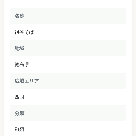
名称
祖谷そば
地域
徳島県
広域エリア
四国
分類
麺類