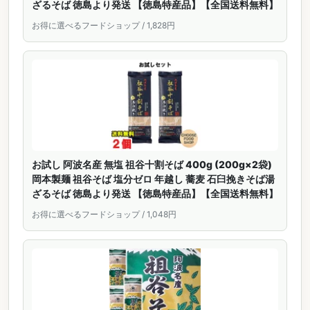
ざるそば 徳島より発送 【徳島特産品】【全国送料無料】
お得に選べるフードショップ / 1,828円
お試し 阿波名産 無塩 祖谷十割そば 400g (200g×2袋)
岡本製麺 祖谷そば 塩分ゼロ 年越し 蕎麦 石臼挽きそば湯
ざるそば 徳島より発送 【徳島特産品】【全国送料無料】
お得に選べるフードショップ / 1,048円