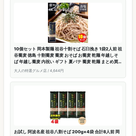
10個セット 岡本製麺 祖谷十割そば 石臼挽き 1袋2人前 祖
谷蕎麦 徳島 十割蕎麦 蕎麦 おそば お蕎麦 乾麺 年越しそ
ば 年越し蕎麦 内祝い ギフト 夏バテ 蕎麦 乾麺 まとめ買
い 引っ越し 挨拶【ポイント2倍/送料無料】【食品A】
大人の特選グルメ店 / 4,644円
【DM】【p0709】【海外×】
お試し 阿波名産 祖谷八割そば 200g×4袋 合計8人前 岡