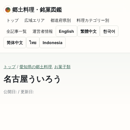
郷土料理・銘菓図鑑
トップ
広域エリア
都道府県別
料理カテゴリー別
全記事一覧
運営者情報
English
繁體中文
한국어
简体中文
ไทย
Indonesia
トップ
/
愛知県の郷土料理
,
お菓子類
名古屋ういろう
公開日: / 更新日: