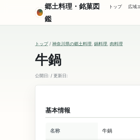
郷土料理・銘菓図
トップ
広域
鑑
トップ
/
神奈川県の郷土料理
,
鍋料理
,
肉料理
牛鍋
公開日: / 更新日:
基本情報
名称
牛鍋