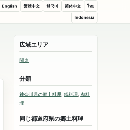
English
繁體中文
한국어
简体中文
ไทย
Indonesia
広域エリア
関東
分類
神奈川県の郷土料理
,
鍋料理
,
肉料
理
同じ都道府県の郷土料理