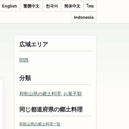
English
繁體中文
한국어
简体中文
ไทย
Indonesia
広域エリア
関西
分類
和歌山県の郷土料理
,
お菓子類
同じ都道府県の郷土料理
和歌山県の郷土料理一覧