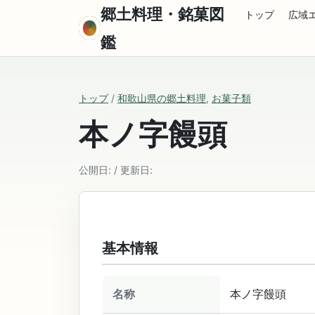
郷土料理・銘菓図
トップ
広域
鑑
トップ
/
和歌山県の郷土料理
,
お菓子類
本ノ字饅頭
公開日: / 更新日:
基本情報
名称
本ノ字饅頭